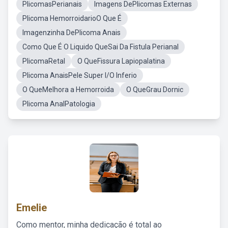
PlicomasPerianais
Imagens DePlicomas Externas
Plicoma HemorroidarioO Que É
Imagenzinha DePlicoma Anais
Como Que É O Liquido QueSai Da Fistula Perianal
PlicomaRetal
O QueFissura Lapiopalatina
Plicoma AnaisPele Super I/O Inferio
O QueMelhora a Hemorroida
O QueGrau Dornic
Plicoma AnalPatologia
Emelie
Como mentor, minha dedicação é total ao