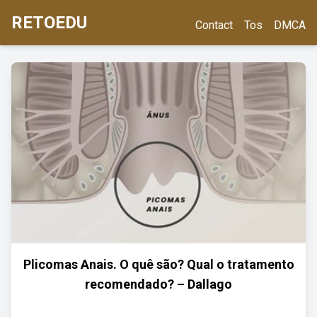
RETOEDU
Contact
Tos
DMCA
Plicomas Anais. O quê são? Qual o tratamento
recomendado? – Dallago