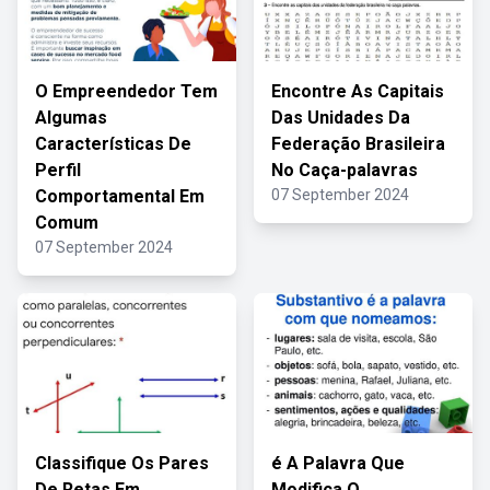
O Empreendedor Tem
Encontre As Capitais
Algumas
Das Unidades Da
Características De
Federação Brasileira
Perfil
No Caça-palavras
Comportamental Em
07 September 2024
Comum
07 September 2024
Classifique Os Pares
é A Palavra Que
De Retas Em
Modifica O