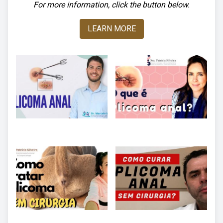
For more information, click the button below.
LEARN MORE