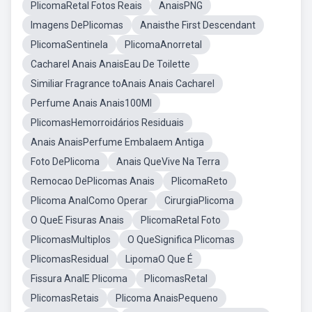
PlicomaRetal Fotos Reais
AnaisPNG
Imagens DePlicomas
Anaisthe First Descendant
PlicomaSentinela
PlicomaAnorretal
Cacharel Anais AnaisEau De Toilette
Similiar Fragrance toAnais Anais Cacharel
Perfume Anais Anais100Ml
PlicomasHemorroidários Residuais
Anais AnaisPerfume Embalaem Antiga
Foto DePlicoma
Anais QueVive Na Terra
Remocao DePlicomas Anais
PlicomaReto
Plicoma AnalComo Operar
CirurgiaPlicoma
O QueE Fisuras Anais
PlicomaRetal Foto
PlicomasMultiplos
O QueSignifica Plicomas
PlicomasResidual
LipomaO Que É
Fissura AnalE Plicoma
PlicomasRetal
PlicomasRetais
Plicoma AnaisPequeno