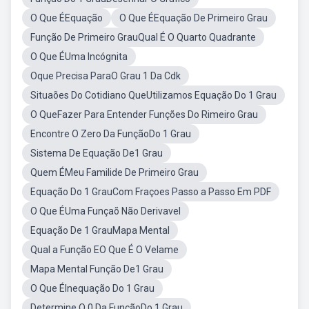
O Que ÉEquação
O Que ÉEquação De Primeiro Grau
Função De Primeiro GrauQual É O Quarto Quadrante
O Que ÉUma Incógnita
Oque Precisa ParaO Grau 1 Da Cdk
Situaões Do Cotidiano QueUtilizamos Equação Do 1 Grau
O QueFazer Para Entender Funções Do Rimeiro Grau
Encontre O Zero Da FunçãoDo 1 Grau
Sistema De Equação De1 Grau
Quem ÉMeu Familide De Primeiro Grau
Equação Do 1 GrauCom Fraçoes Passo a Passo Em PDF
O Que ÉUma Funçaõ Não Derivavel
Equação De 1 GrauMapa Mental
Qual a Função EO Que É O Velame
Mapa Mental Função De1 Grau
O Que ÉInequação Do 1 Grau
Determine O 0 Da FunçãoDo 1 Grau