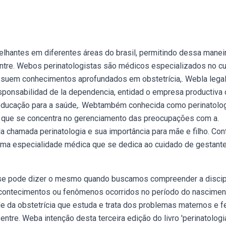
elhantes em diferentes áreas do brasil, permitindo dessa manei
entre. Webos perinatologistas são médicos especializados no c
ssuem conhecimentos aprofundados em obstetrícia,. Webla legal
responsabilidad de la dependencia, entidad o empresa productiva 
a educação para a saúde,. Webtambém conhecida como perinatolog
ia que se concentra no gerenciamento das preocupações com a.
a chamada perinatologia e sua importância para mãe e filho. Con
é uma especialidade médica que se dedica ao cuidado de gestant
ão se pode dizer o mesmo quando buscamos compreender a discip
s acontecimentos ou fenômenos ocorridos no período do nascimen
e da obstetrícia que estuda e trata dos problemas maternos e f
ntre. Weba intenção desta terceira edição do livro 'perinatologi