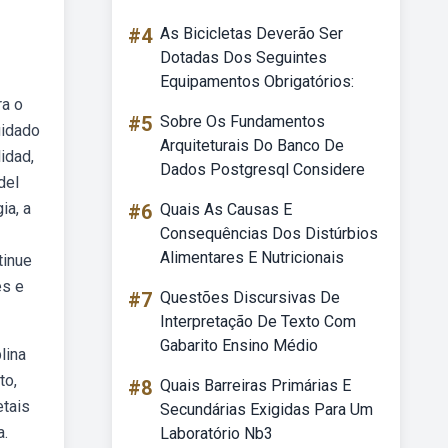
#4
As Bicicletas Deverão Ser
Dotadas Dos Seguintes
Equipamentos Obrigatórios:
ra o
#5
Sobre Os Fundamentos
uidado
Arquiteturais Do Banco De
idad,
Dados Postgresql Considere
del
ia, a
#6
Quais As Causas E
Consequências Dos Distúrbios
Alimentares E Nutricionais
tinue
es e
#7
Questões Discursivas De
Interpretação De Texto Com
Gabarito Ensino Médio
lina
to,
#8
Quais Barreiras Primárias E
etais
Secundárias Exigidas Para Um
a.
Laboratório Nb3