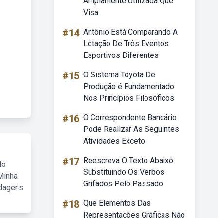
Amplamente Utilizada Que
Visa
#14
Antônio Está Comparando A
Lotação De Três Eventos
Esportivos Diferentes
#15
O Sistema Toyota De
Produção é Fundamentado
Nos Princípios Filosóficos
#16
O Correspondente Bancário
Pode Realizar As Seguintes
Atividades Exceto
#17
Reescreva O Texto Abaixo
do
Substituindo Os Verbos
Minha
Grifados Pelo Passado
rdagens
#18
Que Elementos Das
Representações Gráficas Não