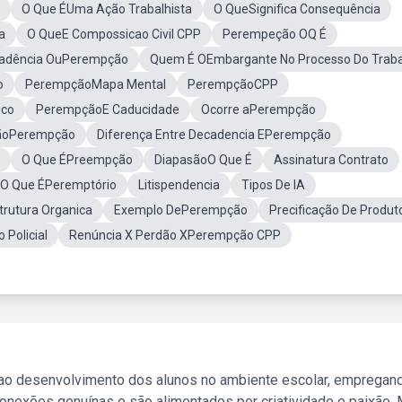
O Que ÉUma Ação Trabalhista
O QueSignifica Consequência
a
O QueE Compossicao Civil CPP
Perempeção OQ É
cadência OuPerempção
Quem É OEmbargante No Processo Do Trab
o
PerempçãoMapa Mental
PerempçãoCPP
ico
PerempçãoE Caducidade
Ocorre aPerempção
sãoPerempção
Diferença Entre Decadencia EPerempção
O Que ÉPreempção
DiapasãoO Que É
Assinatura Contrato
O Que ÉPeremptório
Litispendencia
Tipos De IA
trutura Organica
Exemplo DePerempção
Precificação De Produt
o Policial
Renúncia X Perdão XPerempção CPP
 ao desenvolvimento dos alunos no ambiente escolar, empregan
nexões genuínas e são alimentados por criatividade e paixão. 