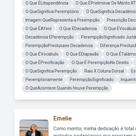
O Que ÉLitispendência
O Que ÉPreliminar De Mérito RT
O QueSignifica Peremptório
O QueSignifica Decadênci
Imagem QueRepresenta a Preempção
Prescrição De
O Que ÉAferir
O Que ÉDecadencia
O Que ÉVocábul
Decadência EPerempção
PerempçãoSignificado Juríd
PerempçãoPreclusaoe Decadencia
Diferença Preclu
O Que ÉVocabulo
O Que ÉDiapasão
O Que ÉTalámo
O Que ÉPrecificação
O Que É PerempçãoNo Direito
O QueSignifica Perempção
Raio X Coluna Dorsal
Es
Peremptoriamente
PerempçãoSignificado
Inquerit
O QueAcontece Quando Houve Perempção
Emelie
Como mentor, minha dedicação é total
métodos pedagógicos que priorizam co