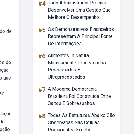
#4
Todo Administrador Procura
Desenvolver Uma Gestão Que
Melhore O Desempenho
#5
Os Demonstrativos Financeiros
ado de
Representam A Principal Fonte
De Informações
#6
Alimentos In Natura
ses de
Minimamente Processados
Processados E
 ação
Ultraprocessados
as que
#7
A Moderna Democracia
 ao
Brasileira Foi Construída Entre
Saltos E Sobressaltos
elação
#8
Todas As Estruturas Abaixo São
 de
Observadas Nas Células
mpção
Procariontes Exceto