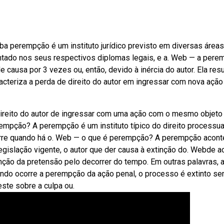
a perempção é um instituto jurídico previsto em diversas área
amentado nos seus respectivos diplomas legais, e a. Web — a per
causa por 3 vezes ou, então, devido à inércia do autor. Ela resu
cteriza a perda de direito do autor em ingressar com nova ação
ireito do autor de ingressar com uma ação com o mesmo objeto
empção? A perempção é um instituto típico do direito processua
corre quando há o. Web — o que é perempção? A perempção acon
egislação vigente, o autor que der causa à extinção do. Webde a
tinção da pretensão pelo decorrer do tempo. Em outras palavras, 
ndo ocorre a perempção da ação penal, o processo é extinto s
este sobre a culpa ou.