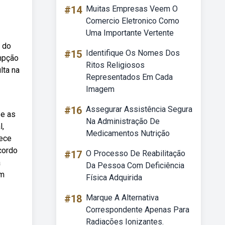
#14
Muitas Empresas Veem O
Comercio Eletronico Como
Uma Importante Vertente
s do
#15
Identifique Os Nomes Dos
empção
Ritos Religiosos
lta na
Representados Em Cada
Imagem
#16
Assegurar Assistência Segura
 e as
Na Administração De
l,
Medicamentos Nutrição
tece
cordo
#17
O Processo De Reabilitação
a
Da Pessoa Com Deficiência
em
Física Adquirida
#18
Marque A Alternativa
Correspondente Apenas Para
Radiações Ionizantes.