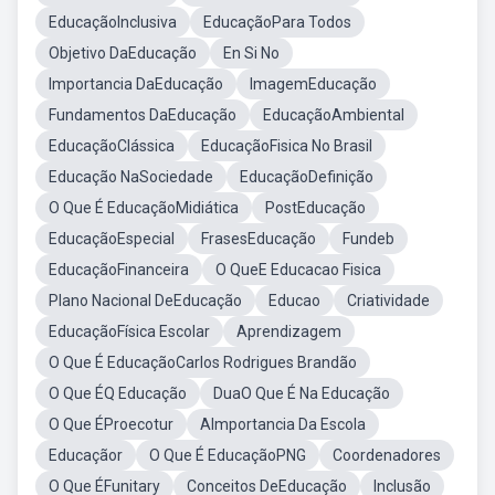
EducaçãoInclusiva
EducaçãoPara Todos
Objetivo DaEducação
En Si No
Importancia DaEducação
ImagemEducação
Fundamentos DaEducação
EducaçãoAmbiental
EducaçãoClássica
EducaçãoFisica No Brasil
Educação NaSociedade
EducaçãoDefinição
O Que É EducaçãoMidiática
PostEducação
EducaçãoEspecial
FrasesEducação
Fundeb
EducaçãoFinanceira
O QueE Educacao Fisica
Plano Nacional DeEducação
Educao
Criatividade
EducaçãoFísica Escolar
Aprendizagem
O Que É EducaçãoCarlos Rodrigues Brandão
O Que ÉQ Educação
DuaO Que É Na Educação
O Que ÉProecotur
AImportancia Da Escola
Educaçãor
O Que É EducaçãoPNG
Coordenadores
O Que ÉFunitary
Conceitos DeEducação
Inclusão