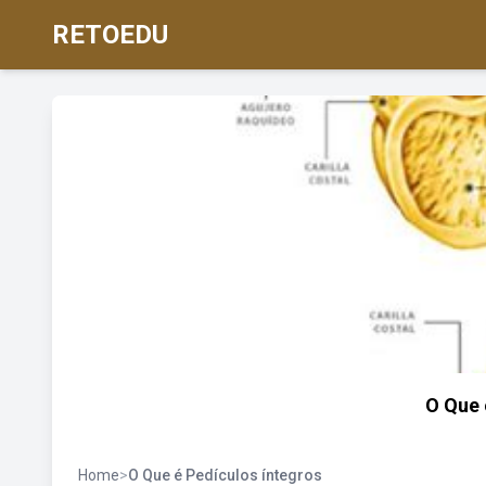
RETOEDU
O Que 
Home
>
O Que é Pedículos íntegros