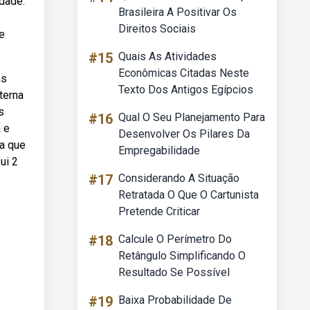
dade.
Brasileira A Positivar Os
Direitos Sociais
e
#15
Quais As Atividades
Econômicas Citadas Neste
as
Texto Dos Antigos Egípcios
terna
s
#16
Qual O Seu Planejamento Para
 e
Desenvolver Os Pilares Da
ea que
Empregabilidade
ui 2
#17
Considerando A Situação
Retratada O Que O Cartunista
Pretende Criticar
#18
Calcule O Perímetro Do
Retângulo Simplificando O
Resultado Se Possível
#19
Baixa Probabilidade De