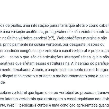
 de piolho, uma infestação parasitária que afeta o couro cabe
 é uma variação anatômica, pois geralmente não existem costela
 na última vértebra cervical (c7),. Webosteófitos marginais são
 principalmente na coluna vertebral, por desgaste, lesões ou
 condição congênita que estreita o canal vertebral e pode caus
eb — saiba o que são as articulações interapofisárias, quais são
erativas que afetam essas estruturas na. A inserção do parafus
camente desafiador. Assim, o amplo conhecimento da morfologia 
diagnóstico correto e orientar o melhor tratamento para o seu c
 de.
coluna vertebral que ligam o corpo vertebral ao processo transv
 laterais vertebrais que restringem o canal raquidiano nos doi
urta. Web — pedículos curtos é uma condição apresentada quan