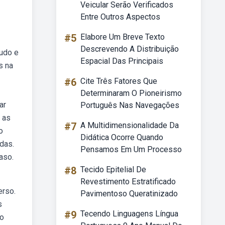
Veicular Serão Verificados
Entre Outros Aspectos
#5
Elabore Um Breve Texto
Descrevendo A Distribuição
ludo e
Espacial Das Principais
s na
#6
Cite Três Fatores Que
Determinaram O Pioneirismo
ar
Português Nas Navegações
 as
#7
A Multidimensionalidade Da
o
Didática Ocorre Quando
das.
Pensamos Em Um Processo
aso.
#8
Tecido Epitelial De
Revestimento Estratificado
erso.
Pavimentoso Queratinizado
s
#9
Tecendo Linguagens Língua
do