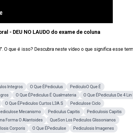
ebral - DEU NO LAUDO do exame de coluna
". O que é isso? Descubra neste vídeo o que significa esse termo
los Integros
O Que ÉPediculus
PedículoO Que É
egros
O Que ÉPediculus É Qualmateria
O Que ÉPediculus De 4 Lin
O Que ÉPediculos Curtos L3A S
Pediculose Ciclo
ediculose Mecanismo
Pediculus Capitis
Pediculosis Capitis
a Forma O Alantoides
QueSon Los Pediculos Glissonianos
losis Corporis
O Que ÉPediculise
Pediculosis Imagenes