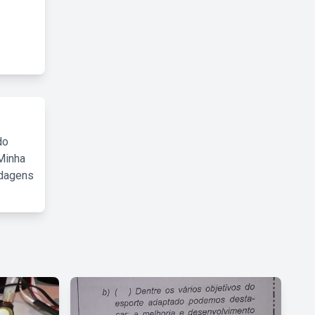
do
Minha
rdagens