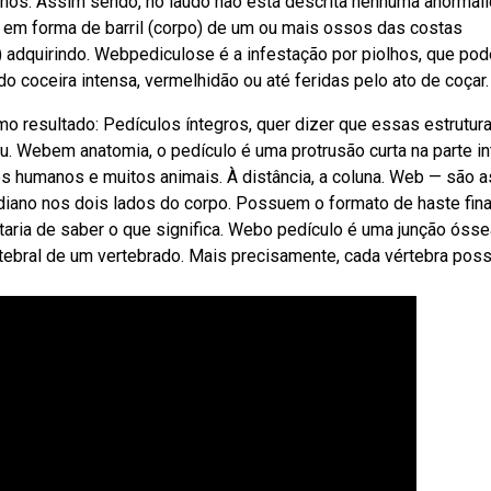
rnos. Assim sendo, no laudo não está descrita nenhuma anormali
 em forma de barril (corpo) de um ou mais ossos das costas
 adquirindo. Webpediculose é a infestação por piolhos, que pod
o coceira intensa, vermelhidão ou até feridas pelo ato de coçar.
resultado: Pedículos íntegros, quer dizer que essas estrutur
u. Webem anatomia, o pedículo é uma protrusão curta na parte in
es humanos e muitos animais. À distância, a coluna. Web — são a
uidiano nos dois lados do corpo. Possuem o formato de haste fina
taria de saber o que significa. Webo pedículo é uma junção óss
ertebral de um vertebrado. Mais precisamente, cada vértebra poss