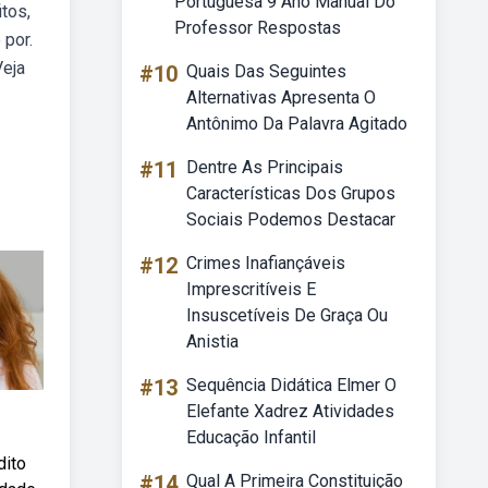
Portuguesa 9 Ano Manual Do
tos,
Professor Respostas
 por.
Veja
#10
Quais Das Seguintes
Alternativas Apresenta O
Antônimo Da Palavra Agitado
#11
Dentre As Principais
Características Dos Grupos
Sociais Podemos Destacar
#12
Crimes Inafiançáveis
Imprescritíveis E
Insuscetíveis De Graça Ou
Anistia
#13
Sequência Didática Elmer O
Elefante Xadrez Atividades
Educação Infantil
dito
#14
Qual A Primeira Constituição