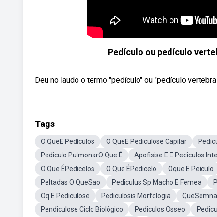
Pedículo ou pedículo vert
Deu no laudo o termo "pedículo" ou "pedículo vertebral
Tags
O QueE Pedículos
O QueE Pediculose Capilar
Pedicu
Pediculo PulmonarO Que É
Apofisise E E Pediculos Int
O Que ÉPedicelos
O Que ÉPedicelo
Oque E Peiculo
Peltadas O QueSao
Pediculus Sp Macho E Femea
P
Oq E Pediculose
Pediculosis Morfologia
QueSemnan
Pendiculose Ciclo Biológico
Pediculos Osseo
Pedicu