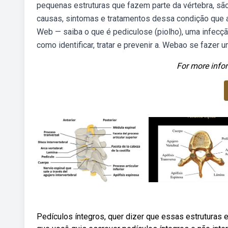
pequenas estruturas que fazem parte da vértebra, são
causas, sintomas e tratamentos dessa condição que af
Web — saiba o que é pediculose (piolho), uma infecç
como identificar, tratar e prevenir a. Webao se faze
For more infor
Pedículos íntegros, quer dizer que essas estruturas 