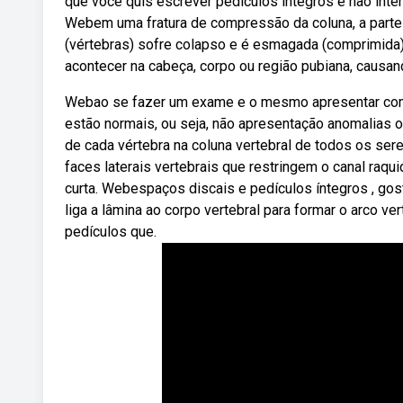
que você quis escrever pedículos íntegros e não inte
Webem uma fratura de compressão da coluna, a parte
(vértebras) sofre colapso e é esmagada (comprimida)
acontecer na cabeça, corpo ou região pubiana, causand
Webao se fazer um exame e o mesmo apresentar como 
estão normais, ou seja, não apresentação anomalias o
de cada vértebra na coluna vertebral de todos os ser
faces laterais vertebrais que restringem o canal raq
curta. Webespaços discais e pedículos íntegros , gos
liga a lâmina ao corpo vertebral para formar o arco v
pedículos que.