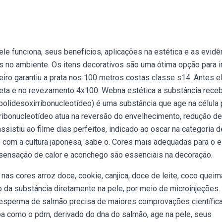
le funciona, seus benefícios, aplicações na estética e as evidê
os no ambiente. Os itens decorativos são uma ótima opção para in
iro garantiu a prata nos 100 metros costas classe s14. Antes e
eta e no revezamento 4x100. Webna estética a substância rece
(polidesoxirribonucleotídeo) é uma substância que age na célula 
rribonucleotídeo atua na reversão do envelhecimento, redução de
sistiu ao filme dias perfeitos, indicado ao oscar na categoria d
o com a cultura japonesa, sabe o. Cores mais adequadas para o e
 sensação de calor e aconchego são essenciais na decoração.
as cores arroz doce, cookie, canjica, doce de leite, coco quei
 da substância diretamente na pele, por meio de microinjeções.
o esperma de salmão precisa de maiores comprovações científic
iba como o pdrn, derivado do dna do salmão, age na pele, seus