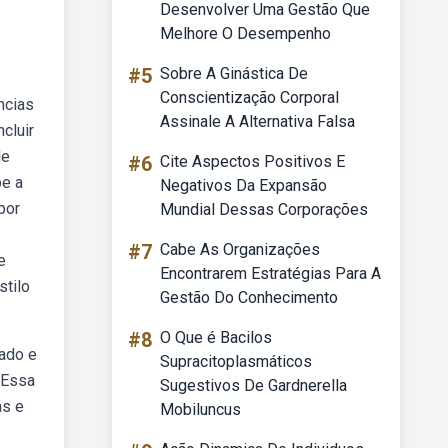
Desenvolver Uma Gestão Que
Melhore O Desempenho
#5
Sobre A Ginástica De
Conscientização Corporal
ncias
Assinale A Alternativa Falsa
cluir
le
#6
Cite Aspectos Positivos E
be a
Negativos Da Expansão
por
Mundial Dessas Corporações
#7
Cabe As Organizações
e
Encontrarem Estratégias Para A
stilo
Gestão Do Conhecimento
#8
O Que é Bacilos
mado e
Supracitoplasmáticos
 Essa
Sugestivos De Gardnerella
as e
Mobiluncus