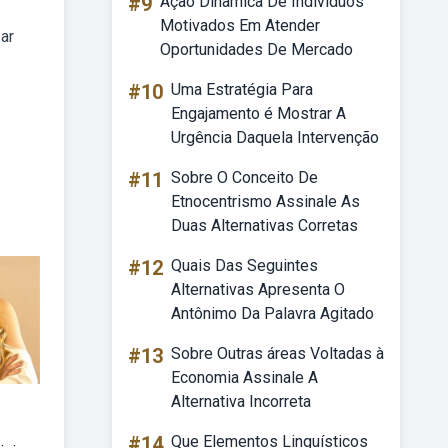
#9
Ação Dinamica De Individuos
Motivados Em Atender
ar
Oportunidades De Mercado
#10
Uma Estratégia Para
Engajamento é Mostrar A
Urgência Daquela Intervenção
#11
Sobre O Conceito De
Etnocentrismo Assinale As
Duas Alternativas Corretas
#12
Quais Das Seguintes
Alternativas Apresenta O
Antônimo Da Palavra Agitado
#13
Sobre Outras áreas Voltadas à
Economia Assinale A
Alternativa Incorreta
#14
Que Elementos Linguísticos