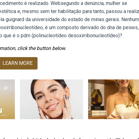
cedimento é realizado. Websegundo a denúncia, mulher se
stética e, mesmo sem ter habilitação para tanto, passou a realiz
ola guignard da universidade do estado de minas gerais. Nenhum
eoxirribonucleotídeo, é um composto derivado do dna de peixes,
 que é o pdrn (polinucleotídeo desoxirribonucleotídeo)?
mation, click the button below.
LEARN MORE