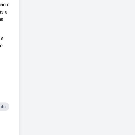
ção e
is e
ma
 e
de
nto