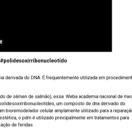
#polidesoxirribonucleotído
cia derivada do DNA. É frequentemente utilizada em procedimen
ado de sêmen de salmão), essa. Weba academia nacional de med
 polidesoxirribonucleotídeo, um composto de dna derivado do.
 um bioremodelador celular amplamente utilizado para a reparaçã
estética, o pdrn é utilizado principalmente em tratamentos para
zação de feridas.