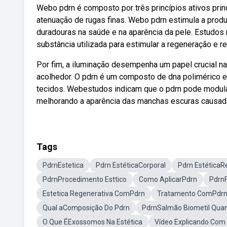
Webo pdrn é composto por três princípios ativos princ
atenuação de rugas finas. Webo pdrn estimula a produ
duradouras na saúde e na aparência da pele. Estudos 
substância utilizada para estimular a regeneração e r
Por fim, a iluminação desempenha um papel crucial na
acolhedor. O pdrn é um composto de dna polimérico e
tecidos. Webestudos indicam que o pdrn pode modula
melhorando a aparência das manchas escuras causad
Tags
PdrnEstetica
Pdrn EstéticaCorporal
Pdrn EstéticaR
PdrnProcedimento Esttico
Como AplicarPdrn
Pdrn
Estetica Regenerativa ComPdrn
Tratamento ComPdrn
Qual aComposição Do Pdrn
PdrnSalmão Biometil Quan
O Que ÉExossomos Na Estética
Vídeo Explicando Com