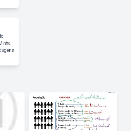
do
Minha
rdagens