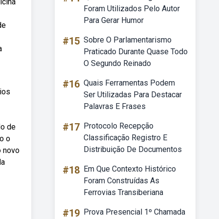
icina
Foram Utilizados Pelo Autor
Para Gerar Humor
de
#15
Sobre O Parlamentarismo
a
Praticado Durante Quase Todo
O Segundo Reinado
#16
Quais Ferramentas Podem
ios
Ser Utilizadas Para Destacar
Palavras E Frases
#17
Protocolo Recepção
do de
Classificação Registro E
o o
Distribuição De Documentos
o novo
da
#18
Em Que Contexto Histórico
Foram Construídas As
Ferrovias Transiberiana
#19
Prova Presencial 1º Chamada