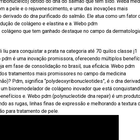
rribonucleico) obtido do dna do salmão que tem sido. Weba med
com a pele e o rejuvenescimento, e uma das inovações mais
 derivado do dna purificado do salmão. Ele atua como um fator 
odução de colágeno e elastina e a. Webo pdrn
de colágeno que tem ganhado destaque no campo da dermatologi
 liu para conquistar a prata na categoria até 70 quilos classe j1
o pdrn é uma inovação promissora, oferecendo múltiplos benefíc
ja em fase de consolidação no brasil, sua eficácia. Webo pdrn
 dos tratamentos mais promissores no campo da medicina
ão)? Pdrn, significa “polydeoxyribonucleotides”, é o dna deriva
 um bioremodelador de colágeno inovador que está conquistand
enefícios e. Webo pdrn (polynucleotide dna repair) é um produt
indo as rugas, linhas finas de expressão e melhorando a textura 
o para tratamento de pele.