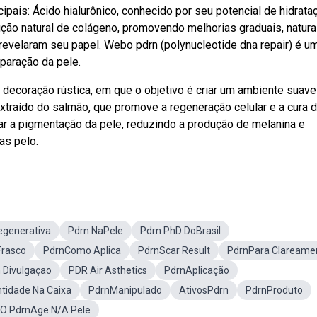
ipais: Ácido hialurônico, conhecido por seu potencial de hidrata
ção natural de colágeno, promovendo melhorias graduais, natura
revelaram seu papel. Webo pdrn (polynucleotide dna repair) é u
eparação da pele.
 decoração rústica, em que o objetivo é criar um ambiente suave
xtraído do salmão, que promove a regeneração celular e a cura 
r a pigmentação da pele, reduzindo a produção de melanina e
as pelo.
egenerativa
Pdrn NaPele
Pdrn PhD DoBrasil
Frasco
PdrnComo Aplica
PdrnScar Result
PdrnPara Clareame
 Divulgaçao
PDR Air Asthetics
PdrnAplicação
tidade Na Caixa
PdrnManipulado
AtivosPdrn
PdrnProduto
 O PdrnAge N/A Pele