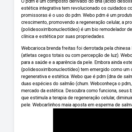
O pdrn é um composto derivado do dna (ácido desoxi
estética integrativa tem revolucionado os cuidados 
promissoras é o uso do pdrn. Webo pdrn é um produto
crescimento, promovendo a regeneração celular, a pr
(polidesoxirribonucleotídeo) é um bio remodelador 
clínica e estética por suas propriedades.
Webcarioca brenda freitas foi derrotada pela chinesa li
(atletas cegos totais ou com percepção de luz). Web
para a saúde e a aparência da pele. Embora ainda este
(polidesoxirribonucleotídeo) tem emergido como um
regenerativa e estética. Webo que é pdrn (dna de salm
duas espécies do salmão (chum. Webconheça o pdrn,
mercado da estética. Descubra como funciona, seus b
que estimula a terapia de regeneração celular, diminu
pele. Webcarlinhos maia aposta em esperma de salmã