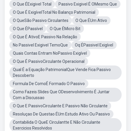
O Que ÉExigivel Total
Passivo Exigivel É OMesmo Que
O Que É ExigívelTotal No Balanço Patrimonial
O QueSão Passivo Circulantes
O Que ÉUm Ativo
O Que ÉPassível
O Que ÉMicro Bit
O Que É AtivoE Passivo Na Relação
No Passivel Exigivel TemoQue
Oq ÉPassivel Exigível
Quais Contas Entram NoPassivo Exigível
O Que É PassivoCirculante Operacional
Qual É a Equação PatrimonialQue Vende Fica Passivo
Descoberto
Formula De ComoÉ Formado O Passivo
Como Fazeis Slides Que ODesenvolvimento É Juntar
Com a Discussao
O Que E PassivoCirculante E Passivo Não Circulante
Resoluçao De Questao ÉUm Estudo Ativo Ou Passivo
Contabilida O QueE Circulantte E Não Circulante
Exercicios Resolvidos