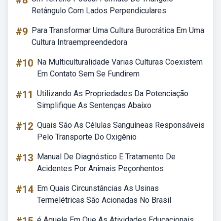
#8
Retângulo Com Lados Perpendiculares
#9
Para Transformar Uma Cultura Burocrática Em Uma
Cultura Intraempreendedora
#10
Na Multiculturalidade Varias Culturas Coexistem
Em Contato Sem Se Fundirem
#11
Utilizando As Propriedades Da Potenciação
Simplifique As Sentenças Abaixo
#12
Quais São As Células Sanguíneas Responsáveis
Pelo Transporte Do Oxigênio
#13
Manual De Diagnóstico E Tratamento De
Acidentes Por Animais Peçonhentos
#14
Em Quais Circunstâncias As Usinas
Termelétricas São Acionadas No Brasil
é Aquele Em Que As Atividades Educacionais