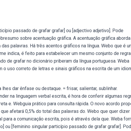
cípio passado de grafar grafar] ou [adjectivo adjetivo]. Pode
Webresumo sobre acentuação gráfica. A acentuação gráfica aborda
ca das palavras. Há três acentos gráficos na língua. Webo que é 
me indica, é feito para estabelecer um mesmo conjunto de regra
ado de grafar no dicionário priberam da língua portuguesa. Weba
m o uso correto de letras e sinais gráficos na escrita de um idio
es dar ênfase ou destaque. = frisar, salientar, sublinhar.
der na linguagem verbal escrita, é hora de conferir algumas reg
rreta e. Webguia prático para consulta rápida. O novo acordo pro
que afetará 0,5% do total das palavras do. Webo que quer dizer
al para a comunicação escrita, pois é através dela que. Weba fo
] ou [feminino singular particípio passado de grafar grafar]. Po