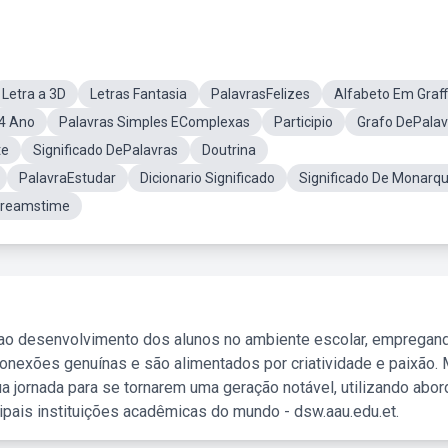
Letra a 3D
Letras Fantasia
PalavrasFelizes
Alfabeto Em Graffi
4 Ano
Palavras Simples EComplexas
Participio
Grafo DePalav
te
Significado DePalavras
Doutrina
PalavraEstudar
Dicionario Significado
Significado De Monarqu
Dreamstime
 ao desenvolvimento dos alunos no ambiente escolar, empregan
nexões genuínas e são alimentados por criatividade e paixão. 
a jornada para se tornarem uma geração notável, utilizando abo
ipais instituições acadêmicas do mundo - dsw.aau.edu.et.