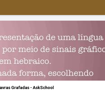
avras Grafadas - AskSchool