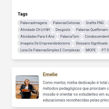
Tags
PalavrasImagens
PalavrasOxitonas
Grafite PNG
Atividade CH LH NH
Desgosto
Palavras QueRimam 
Atividades Para 4 Ano
PalavraTem
Condescenden
Imagens De Empreendedorismo
Glossario Significado
Lista De PalavrasSimples E Complexas
MIOPE
PT 
Emelie
Como mentor, minha dedicação é total
métodos pedagógicos que priorizam co
missão é orientar os estudantes em su
educacionais reconhecidas pelas princ