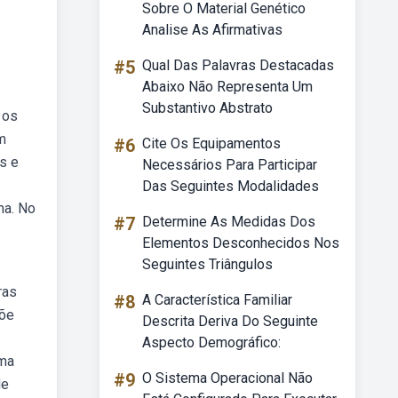
Sobre O Material Genético
Analise As Afirmativas
#5
Qual Das Palavras Destacadas
Abaixo Não Representa Um
Substantivo Abstrato
 os
um
#6
Cite Os Equipamentos
s e
Necessários Para Participar
Das Seguintes Modalidades
ma. No
#7
Determine As Medidas Dos
Elementos Desconhecidos Nos
Seguintes Triângulos
ras
#8
A Característica Familiar
põe
Descrita Deriva Do Seguinte
Aspecto Demográfico:
rma
#9
O Sistema Operacional Não
de