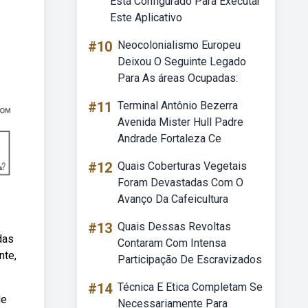
Está Configurado Para Executar
Este Aplicativo
#10
Neocolonialismo Europeu
Deixou O Seguinte Legado
Para As áreas Ocupadas:
#11
Terminal Antônio Bezerra
Avenida Mister Hull Padre
Andrade Fortaleza Ce
#12
Quais Coberturas Vegetais
Foram Devastadas Com O
Avanço Da Cafeicultura
#13
Quais Dessas Revoltas
das
Contaram Com Intensa
nte,
Participação De Escravizados
#14
Técnica E Etica Completam Se
de
Necessariamente Para