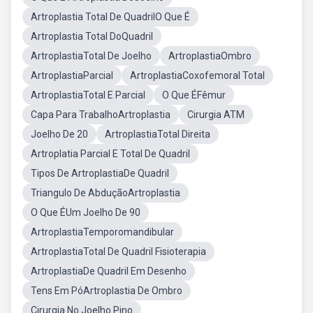
Artroplastia Total De QuadrilO Que É
Artroplastia Total DoQuadril
ArtroplastiaTotal De Joelho
ArtroplastiaOmbro
ArtroplastiaParcial
ArtroplastiaCoxofemoral Total
ArtroplastiaTotal E Parcial
O Que ÉFêmur
Capa Para TrabalhoArtroplastia
Cirurgia ATM
Joelho De 20
ArtroplastiaTotal Direita
Artroplatia Parcial E Total De Quadril
Tipos De ArtroplastiaDe Quadril
Triangulo De AbduçãoArtroplastia
O Que ÉUm Joelho De 90
ArtroplastiaTemporomandibular
ArtroplastiaTotal De Quadril Fisioterapia
ArtroplastiaDe Quadril Em Desenho
Tens Em PóArtroplastia De Ombro
Cirurgia No Joelho Pino