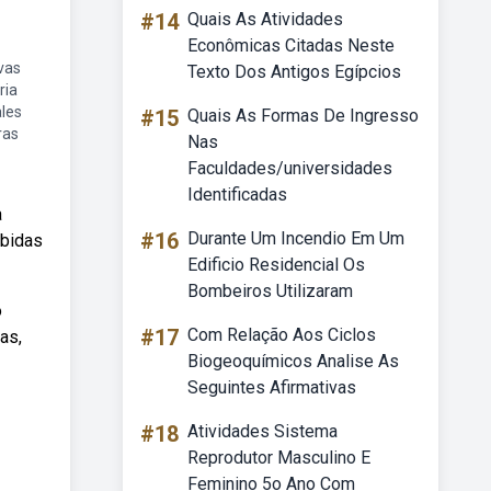
#14
Quais As Atividades
Econômicas Citadas Neste
vas
Texto Dos Antigos Egípcios
ria
les
#15
Quais As Formas De Ingresso
ras
Nas
Faculdades/universidades
Identificadas
a
#16
Durante Um Incendio Em Um
ebidas
Edificio Residencial Os
Bombeiros Utilizaram
o
#17
Com Relação Aos Ciclos
as,
Biogeoquímicos Analise As
Seguintes Afirmativas
#18
Atividades Sistema
Reprodutor Masculino E
Feminino 5o Ano Com