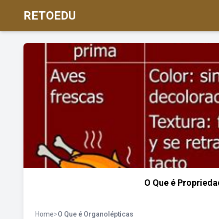
RETOEDU
O Que é Propried
Home
>
O Que é Organolépticas