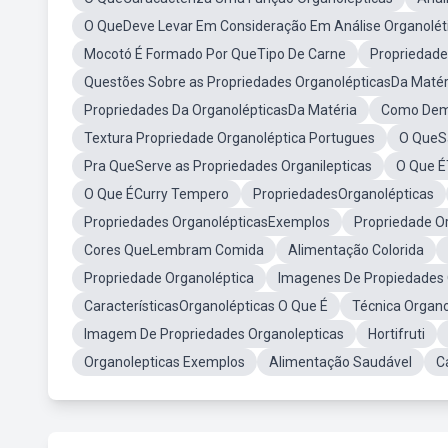
O QueDeve Levar Em Consideração Em Análise Organolét
Mocotó É Formado Por QueTipo De Carne
Propriedade
Questões Sobre as Propriedades OrganolépticasDa Matér
Propriedades Da OrganolépticasDa Matéria
Como Demo
Textura Propriedade Organoléptica Portugues
O QueSã
Pra QueServe as Propriedades Organilepticas
O Que É
O Que ÉCurry Tempero
PropriedadesOrganolépticas
Propriedades OrganolépticasExemplos
Propriedade O
Cores QueLembram Comida
Alimentação Colorida
Propriedade Organoléptica
Imagenes De Propiedades 
CaracterísticasOrganolépticas O Que É
Técnica Organo
Imagem De Propriedades Organolepticas
Hortifruti
Organolepticas Exemplos
Alimentação Saudável
C