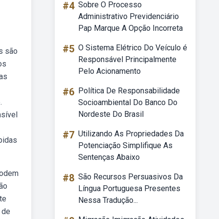
#4
Sobre O Processo
Administrativo Previdenciário
Pap Marque A Opção Incorreta
#5
O Sistema Elétrico Do Veículo é
s são
Responsável Principalmente
os
Pelo Acionamento
das
#6
Política De Responsabilidade
.
Socioambiental Do Banco Do
Nordeste Do Brasil
sível
#7
Utilizando As Propriedades Da
bidas
Potenciação Simplifique As
Sentenças Abaixo
 podem
#8
São Recursos Persuasivos Da
são
Língua Portuguesa Presentes
te
Nessa Tradução...
 de