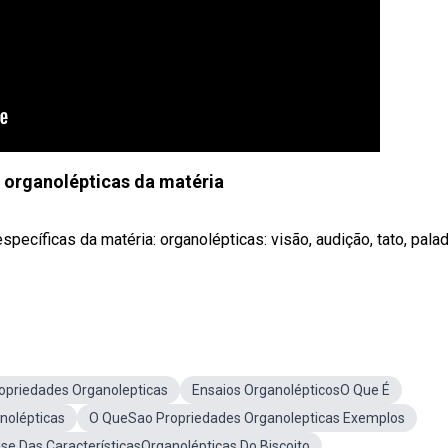
 organolépticas da matéria
cíficas da matéria: organolépticas: visão, audição, tato, palad
opriedades Organolepticas
Ensaios OrganolépticosO Que É
nolépticas
O QueSao Propriedades Organolepticas Exemplos
ise Das CaracterísticasOrganolépticas Do Biscoito