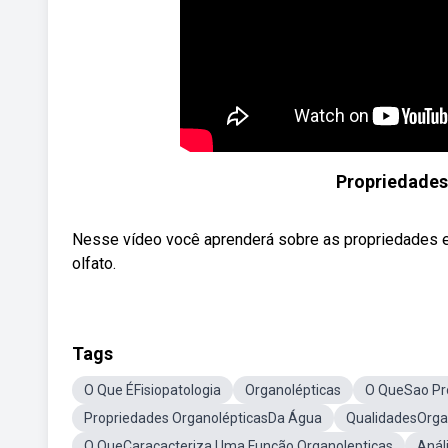
Propriedades
Nesse vídeo você aprenderá sobre as propriedades espe
olfato.
Tags
O Que ÉFisiopatologia
Organolépticas
O QueSao Pr
Propriedades OrganolépticasDa Água
QualidadesOrga
O QueCaracacteriza Uma Função Organolepticas
Anál