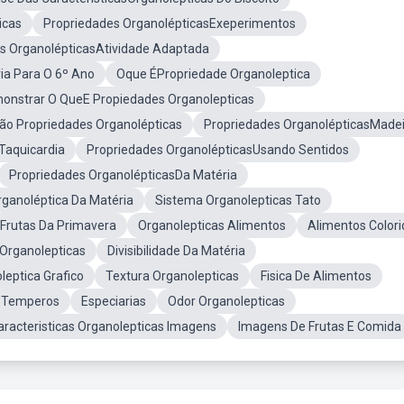
icas
Propriedades OrganolépticasExeperimentos
s OrganolépticasAtividade Adaptada
ia Para O 6º Ano
Oque ÉPropriedade Organoleptica
nstrar O QueE Propiedades Organolepticas
o Propriedades Organolépticas
Propriedades OrganolépticasMade
Taquicardia
Propriedades OrganolépticasUsando Sentidos
Propriedades OrganolépticasDa Matéria
rganoléptica Da Matéria
Sistema Organolepticas Tato
Frutas Da Primavera
Organolepticas Alimentos
Alimentos Colori
Organolepticas
Divisibilidade Da Matéria
leptica Grafico
Textura Organolepticas
Fisica De Alimentos
Temperos
Especiarias
Odor Organolepticas
aracteristicas Organolepticas Imagens
Imagens De Frutas E Comida