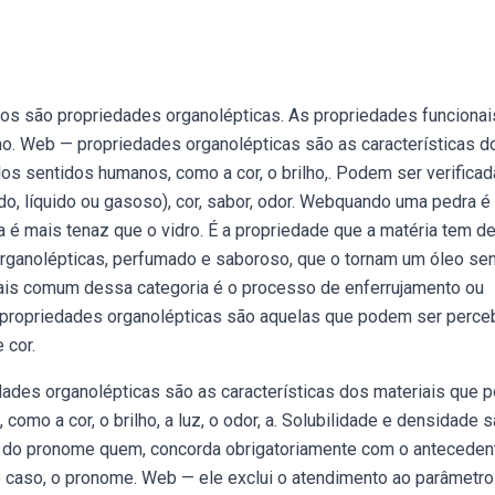
s são propriedades organolépticas. As propriedades funcionai
o. Web — propriedades organolépticas são as características d
os sentidos humanos, como a cor, o brilho,. Podem ser verifica
do, líquido ou gasoso), cor, sabor, odor. Webquando uma pedra é
a é mais tenaz que o vidro. É a propriedade que a matéria tem de
rganolépticas, perfumado e saboroso, que o tornam um óleo sen
ais comum dessa categoria é o processo de enferrujamento ou
 propriedades organolépticas são aquelas que podem ser perce
 cor.
des organolépticas são as características dos materiais que
omo a cor, o brilho, a luz, o odor, a. Solubilidade e densidade 
o do pronome quem, concorda obrigatoriamente com o anteceden
no caso, o pronome. Web — ele exclui o atendimento ao parâmetro