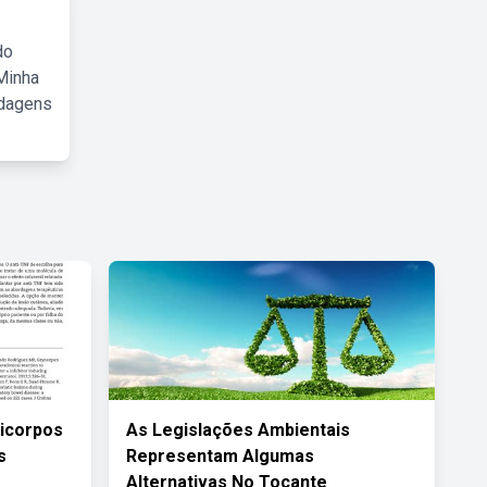
do
Minha
rdagens
ticorpos
As Legislações Ambientais
s
Representam Algumas
Alternativas No Tocante