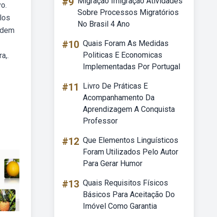
#9
Migração Imigração Atividades
o.
Sobre Processos Migratórios
los
No Brasil 4 Ano
odem
#10
Quais Foram As Medidas
Politicas E Economicas
a,.
Implementadas Por Portugal
#11
Livro De Práticas E
Acompanhamento Da
Aprendizagem A Conquista
Professor
#12
Que Elementos Linguísticos
Foram Utilizados Pelo Autor
Para Gerar Humor
#13
Quais Requisitos Físicos
Básicos Para Aceitação Do
Imóvel Como Garantia