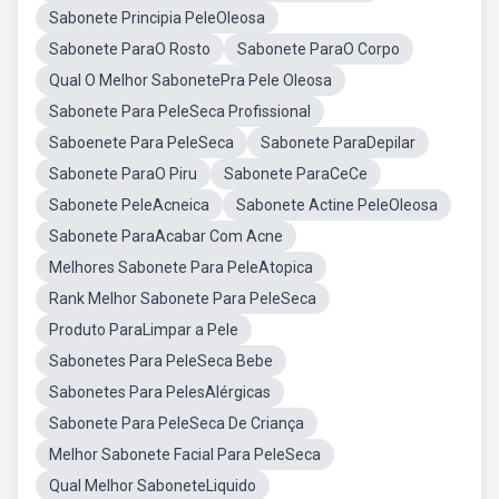
Sabonete Principia PeleOleosa
Sabonete ParaO Rosto
Sabonete ParaO Corpo
Qual O Melhor SabonetePra Pele Oleosa
Sabonete Para PeleSeca Profissional
Saboenete Para PeleSeca
Sabonete ParaDepilar
Sabonete ParaO Piru
Sabonete ParaCeCe
Sabonete PeleAcneica
Sabonete Actine PeleOleosa
Sabonete ParaAcabar Com Acne
Melhores Sabonete Para PeleAtopica
Rank Melhor Sabonete Para PeleSeca
Produto ParaLimpar a Pele
Sabonetes Para PeleSeca Bebe
Sabonetes Para PelesAlérgicas
Sabonete Para PeleSeca De Criança
Melhor Sabonete Facial Para PeleSeca
Qual Melhor SaboneteLiquido