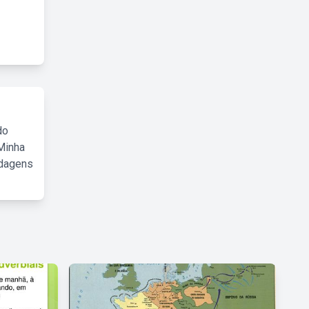
do
Minha
rdagens