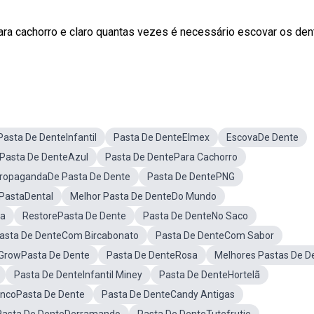
ra cachorro e claro quantas vezes é necessário escovar os den
Pasta De DenteInfantil
Pasta De DenteElmex
EscovaDe Dente
Pasta De DenteAzul
Pasta De DentePara Cachorro
ropagandaDe Pasta De Dente
Pasta De DentePNG
PastaDental
Melhor Pasta De DenteDo Mundo
ra
RestorePasta De Dente
Pasta De DenteNo Saco
asta De DenteCom Bircabonato
Pasta De DenteCom Sabor
GrowPasta De Dente
Pasta De DenteRosa
Melhores Pastas De D
Pasta De DenteInfantil Miney
Pasta De DenteHortelã
ancoPasta De Dente
Pasta De DenteCandy Antigas