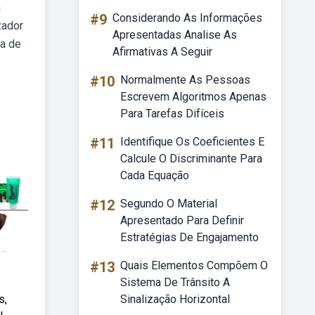
m
#9
Considerando As Informações
zador
Apresentadas Analise As
ta de
Afirmativas A Seguir
#10
Normalmente As Pessoas
Escrevem Algoritmos Apenas
Para Tarefas Difíceis
#11
Identifique Os Coeficientes E
Calcule O Discriminante Para
Cada Equação
#12
Segundo O Material
Apresentado Para Definir
Estratégias De Engajamento
#13
Quais Elementos Compõem O
Sistema De Trânsito A
s,
Sinalização Horizontal