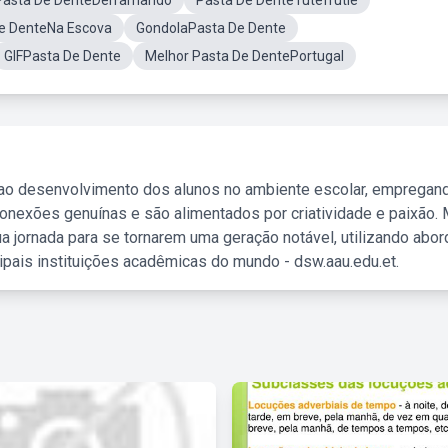
Pasta De DenteDerramando
Pasta De DenteTutefrutie
e DenteNa Escova
GondolaPasta De Dente
GIFPasta De Dente
Melhor Pasta De DentePortugal
 ao desenvolvimento dos alunos no ambiente escolar, empregan
nexões genuínas e são alimentados por criatividade e paixão. 
a jornada para se tornarem uma geração notável, utilizando abo
ipais instituições acadêmicas do mundo - dsw.aau.edu.et.