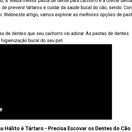
ão, a. Weba melhor pasta de dente para cachorro é a creme denta
de prevenir tártaros e cuidar da saúde bucal do cão, sendo. Conf
ui. Webneste artigo, vamos explorar as melhores opções de pas
as de dentes que seu cachorro vai adorar. As pastas de dentes
 higienização bucal do seu pet.
álito é Tártaro - Precisa Escovar os Dentes do Cão