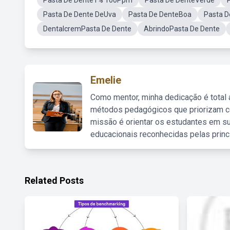
Pasta De Dente1% 100Ppm
Pasta De DenteVerde
Pasta De Dente DeUva
Pasta De DenteBoa
Pasta D
DentalcremPasta De Dente
AbrindoPasta De Dente
Emelie
Como mentor, minha dedicação é total
métodos pedagógicos que priorizam co
missão é orientar os estudantes em su
educacionais reconhecidas pelas princ
Related Posts