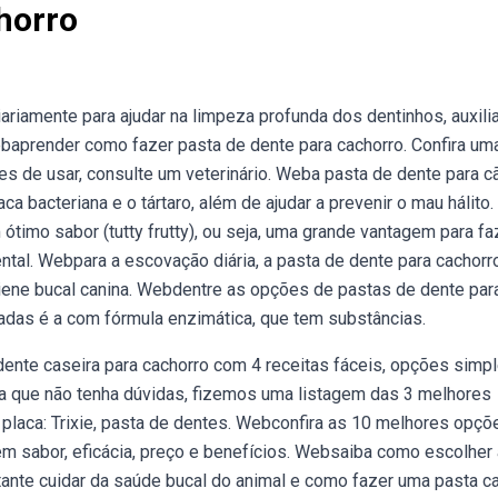
horro
iariamente para ajudar na limpeza profunda dos dentinhos, auxili
ebaprender como fazer pasta de dente para cachorro. Confira um
tes de usar, consulte um veterinário. Weba pasta de dente para c
a bacteriana e o tártaro, além de ajudar a prevenir o mau hálito.
ótimo sabor (tutty frutty), ou seja, uma grande vantagem para fa
ntal. Webpara a escovação diária, a pasta de dente para cachorr
giene bucal canina. Webdentre as opções de pastas de dente par
adas é a com fórmula enzimática, que tem substâncias.
nte caseira para cachorro com 4 receitas fáceis, opções simp
 que não tenha dúvidas, fizemos uma listagem das 3 melhores
placa: Trixie, pasta de dentes. Webconfira as 10 melhores opçõ
m sabor, eficácia, preço e benefícios. Websaiba como escolher 
tante cuidar da saúde bucal do animal e como fazer uma pasta c