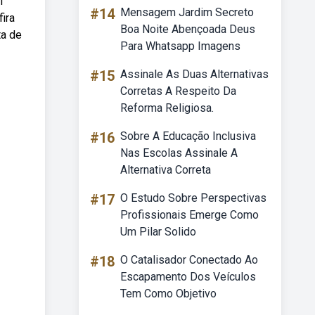
l
#14
Mensagem Jardim Secreto
ira
Boa Noite Abençoada Deus
ta de
Para Whatsapp Imagens
#15
Assinale As Duas Alternativas
Corretas A Respeito Da
Reforma Religiosa.
#16
Sobre A Educação Inclusiva
Nas Escolas Assinale A
Alternativa Correta
#17
O Estudo Sobre Perspectivas
Profissionais Emerge Como
Um Pilar Solido
#18
O Catalisador Conectado Ao
Escapamento Dos Veículos
Tem Como Objetivo