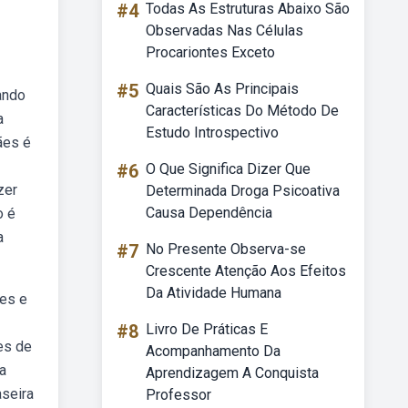
#4
Todas As Estruturas Abaixo São
Observadas Nas Células
Procariontes Exceto
#5
Quais São As Principais
ando
Características Do Método De
a
Estudo Introspectivo
ães é
#6
O Que Significa Dizer Que
zer
Determinada Droga Psicoativa
Causa Dependência
o é
a
#7
No Presente Observa-se
Crescente Atenção Aos Efeitos
Da Atividade Humana
les e
#8
Livro De Práticas E
es de
Acompanhamento Da
a
Aprendizagem A Conquista
aseira
Professor