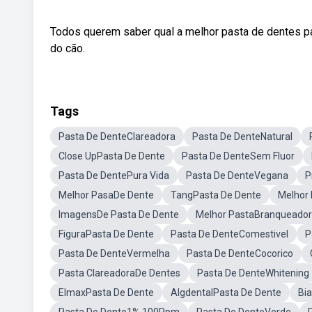
Todos querem saber qual a melhor pasta de dentes pa
do cão.
Tags
Pasta De DenteClareadora
Pasta De DenteNatural
Close UpPasta De Dente
Pasta De DenteSem Fluor
Pasta De DentePura Vida
Pasta De DenteVegana
P
Melhor PasaDe Dente
TangPasta De Dente
Melhor 
ImagensDe Pasta De Dente
Melhor PastaBranqueado
FiguraPasta De Dente
Pasta De DenteComestivel
P
Pasta De DenteVermelha
Pasta De DenteCocorico
Pasta ClareadoraDe Dentes
Pasta De DenteWhitening
ElmaxPasta De Dente
AlgdentalPasta De Dente
Bi