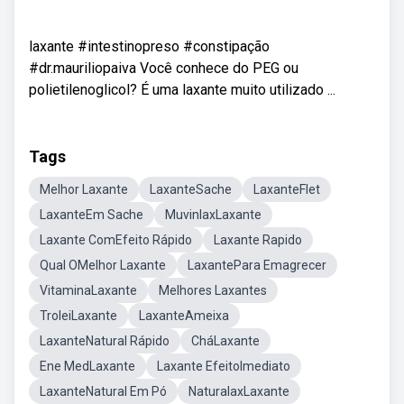
laxante #intestinopreso #constipação
#dr.mauriliopaiva Você conhece do PEG ou
polietilenoglicol? É uma laxante muito utilizado ...
Tags
Melhor Laxante
LaxanteSache
LaxanteFlet
LaxanteEm Sache
MuvinlaxLaxante
Laxante ComEfeito Rápido
Laxante Rapido
Qual OMelhor Laxante
LaxantePara Emagrecer
VitaminaLaxante
Melhores Laxantes
TroleiLaxante
LaxanteAmeixa
LaxanteNatural Rápido
CháLaxante
Ene MedLaxante
Laxante EfeitoImediato
LaxanteNatural Em Pó
NaturalaxLaxante