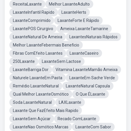
ReceitaLaxante
Melhor LaxanteAdulto
LaxanteInfantil Rapido
LaxanteHerts
LaxanteComprimido
LaxanteForte E Rápido
LaxantePOS Cirurgivo
Ameixa LaxanteTamarine
LaxanteNatural De Ameixa
LaxantesNaturais Rápidos
Melhor LaxanteFebermais Beneficio
Fibras ComEfeito Laxantes
LaxanteCaseiro
250Laxante
LaxanteSem Lactose
LaxanteBarriga Dor
Vitamina LaxanteMamão Ameixa
Naturele LaxanteEm Pasta
LaxanteEm Sache Verde
Remédio LaxanteNatural
LaxanteNatural Capsula
Qual Melhor LaxanteOsmótico
O Que ÉLaxante
Soda LaxanteNatural
LAXLaxante
Laxante Que FazEfeito Mais Rapido
LaxanteSem Açúcar
Recado ComLaxante
LaxanteNao Osmótico Marcas
LaxanteCom Sabor