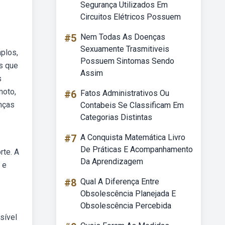
Segurança Utilizados Em
Circuitos Elétricos Possuem
#5
Nem Todas As Doenças
Sexuamente Trasmitiveis
mplos,
Possuem Sintomas Sendo
es que
Assim
s
moto,
#6
Fatos Administrativos Ou
anças
Contabeis Se Classificam Em
Categorias Distintas
#7
A Conquista Matemática Livro
De Práticas E Acompanhamento
rte. A
Da Aprendizagem
 e
#8
Qual A Diferença Entre
Obsolescência Planejada E
Obsolescência Percebida
sível