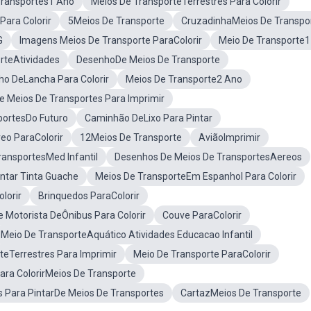
Transportes1 Ano
Meios De TransporteTerrestres Para Colorir
Para Colorir
5Meios De Transporte
CruzadinhaMeios De Transpo
G
Imagens Meios De Transporte ParaColorir
Meio De Transporte1
rteAtividades
DesenhoDe Meios De Transporte
o DeLancha Para Colorir
Meios De Transporte2 Ano
 Meios De Transportes Para Imprimir
portesDo Futuro
Caminhão DeLixo Para Pintar
eo ParaColorir
12Meios De Transporte
AviãoImprimir
ransportesMed Infantil
Desenhos De Meios De TransportesAereos
ntar Tinta Guache
Meios De TransporteEm Espanhol Para Colorir
lorir
Brinquedos ParaColorir
 Motorista DeÔnibus Para Colorir
Couve ParaColorir
Meio De TransporteAquático Atividades Educacao Infantil
teTerrestres Para Imprimir
Meio De Transporte ParaColorir
ra ColorirMeios De Transporte
 Para PintarDe Meios De Transportes
CartazMeios De Transporte