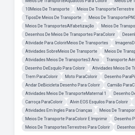
Meios De TransporteAquáticos Para Colorir
Meios De 
10Meios De Transporte
Meios De TransporteTerrestre 
TiposDe Meios De Transporte
Meios De TransportePN
Meios De TransportesAlfabetização
Meios De Transpo
Desenhos De Meios De Transportes ParaColorir
Desenh
Atividade Para ColorirMeios De Transportes
ImagensDe
Atividades SobreMeios De Transporte
Meios De Trans
Atividades Meios De Transportes3 Ano
Transporte Aér
Desenho DeEsquilo Para Colorir
Atividades Meios De T
Trem ParaColorir
Moto ParaColorir
Desenho ParaPi
Andar DeBicicleta Desenho Para Colorir
Camião ParaCo
Atividades Meios De TransporteMaternal 1
Desenho De
Carroça ParaColorir
Alvin EOS Esquilos Para Colorir
Atividades Em Ingles Para Crianças
Meios De Transpor
Meios De Transporte ParaColorir E Imprimir
Desenho Pa
Meios De TransportesTerrestres Para Colorir
Desenhos