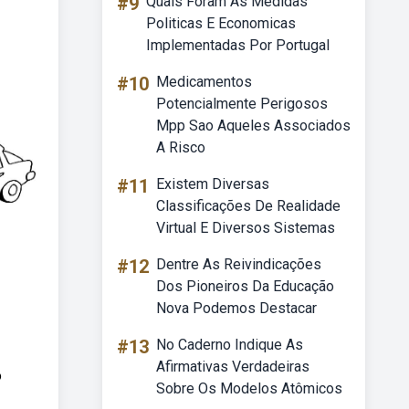
#9
Quais Foram As Medidas
Politicas E Economicas
Implementadas Por Portugal
#10
Medicamentos
Potencialmente Perigosos
Mpp Sao Aqueles Associados
A Risco
#11
Existem Diversas
Classificações De Realidade
Virtual E Diversos Sistemas
#12
Dentre As Reivindicações
Dos Pioneiros Da Educação
Nova Podemos Destacar
#13
No Caderno Indique As
Afirmativas Verdadeiras
o
Sobre Os Modelos Atômicos