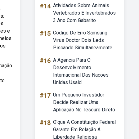
#14
Atividades Sobre Animais
s
Vertebrados E Invertebrados
s:
3 Ano Com Gabarito
os
ões e
#15
Código De Erro Samsung
 meios
Virus Doctor Dois Leds
 os
Piscando Simultaneamente
#16
A Agencia Para O
ucação
Desenvolvimento
Internacional Das Nacoes
rte
Unidas Usaid
#17
Um Pequeno Investidor
Decide Realizar Uma
Aplicação No Tesouro Direto
#18
O'que A Constituição Federal
Garante Em Relação A
Liberdade Religiosa