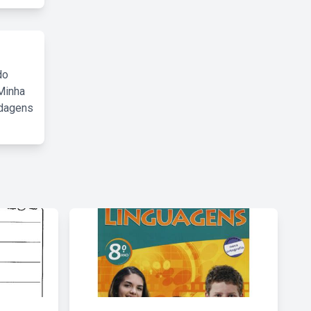
do
Minha
rdagens