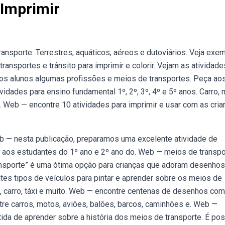
 Imprimir
nsporte: Terrestres, aquáticos, aéreos e dutoviários. Veja exe
ansportes e trânsito para imprimir e colorir. Vejam as atividad
a os alunos algumas profissões e meios de transportes. Peça ao
ividades para ensino fundamental 1º, 2º, 3º, 4º e 5º anos. Carro, 
co,. Web — encontre 10 atividades para imprimir e usar com as cri
 — nesta publicação, preparamos uma excelente atividade de
a aos estudantes do 1º ano e 2º ano do. Web — meios de transpo
ransporte” é uma ótima opção para crianças que adoram desenhos
es tipos de veículos para pintar e aprender sobre os meios de
o, carro, táxi e muito. Web — encontre centenas de desenhos com
ntre carros, motos, aviões, balões, barcos, caminhões e. Web —
ida de aprender sobre a história dos meios de transporte. É pos