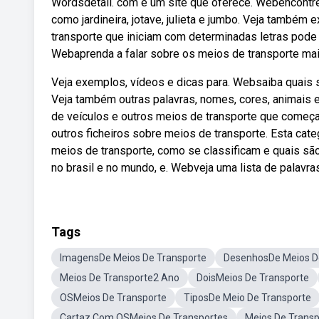
Wordsdetail. com é um site que oferece. Webencontre d
como jardineira, jotave, julieta e jumbo. Veja tamb
transporte que iniciam com determinadas letras pode
Webaprenda a falar sobre os meios de transporte mais
Veja exemplos, vídeos e dicas para. Websaiba quais 
Veja também outras palavras, nomes, cores, animais e
de veículos e outros meios de transporte que começ
outros ficheiros sobre meios de transporte. Esta cat
meios de transporte, como se classificam e quais são
no brasil e no mundo, e. Webveja uma lista de palavr
Tags
ImagensDe Meios De Transporte
DesenhosDe Meios D
Meios De Transporte2 Ano
DoisMeios De Transporte
OSMeios De Transporte
TiposDe Meio De Transporte
Cartaz Com OSMeios De Transportes
Meios De Transp