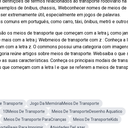
efinições de termos relacionados ao transporte rodoviário na le
ém exemplos de ônibus, chassis,. Webconhecer nomes de meios de
 ser extremamente útil, especialmente em jogos de palavras.
 comuns em português, como carro, táxi, ônibus, metrô e outros
são os meios de transporte que começam com a letra j, como ja
 mais com a letra j. Webmeios de transporte com z : Conheça a l
am com a letra z. O commons possui uma categoria com imagen
egoria reúne artigos sobre meios de transporte. Websaiba o que 
 as suas características. Conheça os principais modais de tran
as que começam com a letra l e que se referem a meios de transp
e Transporte
Jogo Da MemóriaMeios De Transporte
10Meios De Transporte
Meios De TransporteDesenho Aquatico
Meios De Transporte ParaCrianças
Meios De TransporteKids
orteReais Para Imprimir
Atividades DeLazer