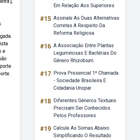
tra j,
Em Relação Aos Superiores
#15
Assinale As Duas Alternativas
.
Corretas A Respeito Da
Reforma Religiosa.
ngada.
ista
#16
A Associação Entre Plantas
s e
Leguminosas E Bactérias Do
são
Gênero Rhizobium
sporte
#17
Prova Presencial 1º Chamada
orte.
- Sociedade Brasileira E
Cidadania Unopar
#18
Diferentes Gêneros Textuais
Precisam Ser Conhecidos
Pelos Professores
#19
Calcule As Somas Abaixo
Simplificando O Resultado