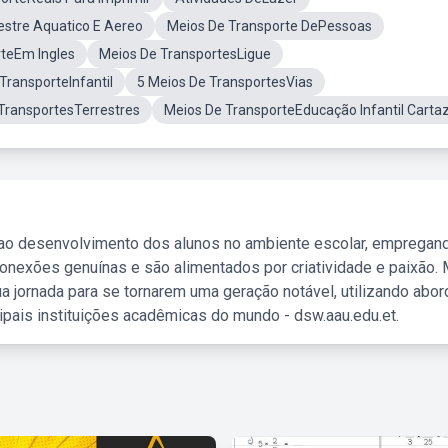
estre Aquatico E Aereo
Meios De Transporte DePessoas
teEm Ingles
Meios De TransportesLigue
ransporteInfantil
5 Meios De TransportesVias
TransportesTerrestres
Meios De TransporteEducação Infantil Carta
 ao desenvolvimento dos alunos no ambiente escolar, empregan
nexões genuínas e são alimentados por criatividade e paixão. 
a jornada para se tornarem uma geração notável, utilizando abo
ipais instituições acadêmicas do mundo - dsw.aau.edu.et.