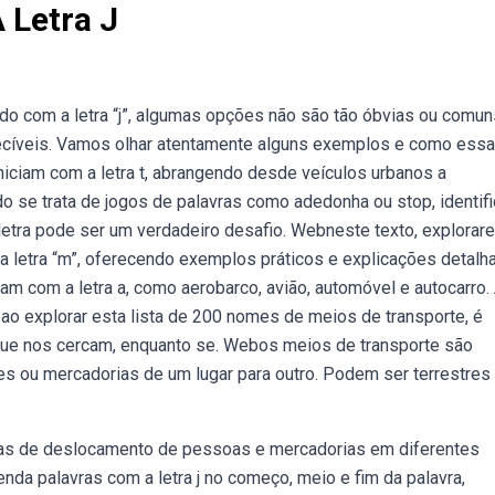
 Letra J
o com a letra “j”, algumas opções não são tão óbvias ou comun
hecíveis. Vamos olhar atentamente alguns exemplos e como essa
ciam com a letra t, abrangendo desde veículos urbanos a
 se trata de jogos de palavras como adedonha ou stop, identifi
tra pode ser um verdadeiro desafio. Webneste texto, explora
 letra “m”, oferecendo exemplos práticos e explicações detalh
m com a letra a, como aerobarco, avião, automóvel e autocarro.
bao explorar esta lista de 200 nomes de meios de transporte, é
 que nos cercam, enquanto se. Webos meios de transporte são
es ou mercadorias de um lugar para outro. Podem ser terrestres
mas de deslocamento de pessoas e mercadorias em diferentes
nda palavras com a letra j no começo, meio e fim da palavra,