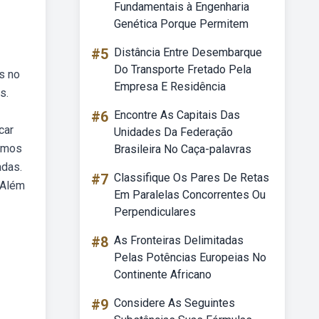
Fundamentais à Engenharia
Genética Porque Permitem
#5
Distância Entre Desembarque
Do Transporte Fretado Pela
s no
Empresa E Residência
s.
#6
Encontre As Capitais Das
car
Unidades Da Federação
remos
Brasileira No Caça-palavras
adas.
#7
Classifique Os Pares De Retas
 Além
Em Paralelas Concorrentes Ou
Perpendiculares
#8
As Fronteiras Delimitadas
Pelas Potências Europeias No
Continente Africano
#9
Considere As Seguintes