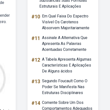
Substâncias Suas Fórmulas
 de
Estruturais E Aplicações
tender
#10
Em Qual Faixa Do Espectro
iro.
Visível Os Carotenos
Absorvem Majoritariamente
#11
Assinale A Alternativa Que
Apresenta As Palavras
Acentuadas Corretamente
#12
A Tabela Apresenta Algumas
Características E Aplicações
De Alguns ácidos
#13
Segundo Foucault Como O
Poder Se Manifesta Nas
Estruturas Disciplinares
#14
Comente Sobre Um Dos
Comportamentos Adequados