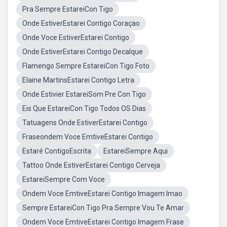
Pra Sempre EstareiCon Tigo
Onde EstiverEstarei Contigo Coraçao
Onde Voce EstiverEstarei Contigo
Onde EstiverEstarei Contigo Decalque
Flamengo Sempre EstareiCon Tigo Foto
Elaine MartinsEstarei Contigo Letra
Onde Estivier EstareiSom Pre Con Tigo
Eis Que EstareiCon Tigo Todos OS Dias
Tatuagens Onde EstiverEstarei Contigo
Fraseondem Voce EmtiveEstarei Contigo
Estaré ContigoEscrita
EstareiSempre Aqui
Tattoo Onde EstiverEstarei Contigo Cerveja
EstareiSempre Com Voce
Ondem Voce EmtiveEstarei Contigo Imagem Imao
Sempre EstareiCon Tigo Pra Sempre Vou Te Amar
Ondem Voce EmtiveEstarei Contigo Imagem Frase