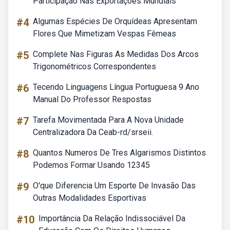
Participação Nas Exportações Mundiais
#4
Algumas Espécies De Orquídeas Apresentam
Flores Que Mimetizam Vespas Fêmeas
#5
Complete Nas Figuras As Medidas Dos Arcos
Trigonométricos Correspondentes
#6
Tecendo Linguagens Língua Portuguesa 9 Ano
Manual Do Professor Respostas
#7
Tarefa Movimentada Para A Nova Unidade
Centralizadora Da Ceab-rd/srseii.
#8
Quantos Numeros De Tres Algarismos Distintos
Podemos Formar Usando 12345
#9
O'que Diferencia Um Esporte De Invasão Das
Outras Modalidades Esportivas
#10
Importância Da Relação Indissociável Da