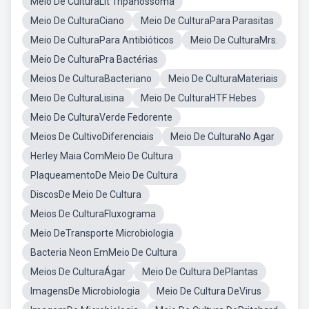
Meio De CulturaLit Tripanossoma
Meio De CulturaCiano
Meio De CulturaPara Parasitas
Meio De CulturaPara Antibióticos
Meio De CulturaMrs.
Meio De CulturaPra Bactérias
Meios De CulturaBacteriano
Meio De CulturaMateriais
Meio De CulturaLisina
Meio De CulturaHTF Hebes
Meio De CulturaVerde Fedorente
Meios De CultivoDiferenciais
Meio De CulturaNo Agar
Herley Maia ComMeio De Cultura
PlaqueamentoDe Meio De Cultura
DiscosDe Meio De Cultura
Meios De CulturaFluxograma
Meio DeTransporte Microbiologia
Bacteria Neon EmMeio De Cultura
Meios De CulturaÁgar
Meio De Cultura DePlantas
ImagensDe Microbiologia
Meio De Cultura DeVirus