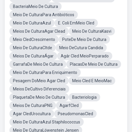
BacteriaMeio De Cultura
Meio De CulturaPara Antibióticos
Meio De CulturaAzul
E. Coli EmMeio Cled
Meios De CulturaAgar Clead
Meio De CulturaKasvi
Meio CledCrescimento
PoteDe Meio De Cultura
Meio De CulturaCltde
Meio DeCutura Candida
Meios De CulturaÁgar
Agár Cled MeioPerparado
GarrafaDe Meio De Cultura
PlacasDe Meio De Cultura
Meio De CulturaPara Enriquimento
Pesagem DoMeio Agar Cled
Meio Cled E MeioMac
Meios DeCultivo Diferenciais
PlaquetaDe Meio De Cultura
Bacteriologia
Meios De CulturaPNG
AgarfCled
Agar CledUrocultura
PseudomonasCled
Meio De CulturaAzul Staphilococcus
Meio De CulturaLöwenstein Jensen