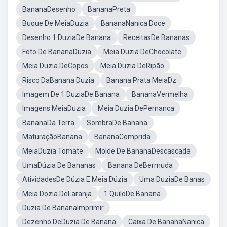
BananaDesenho
BananaPreta
Buque De MeiaDuzia
BananaNanica Doce
Desenho 1 DuziaDe Banana
ReceitasDe Bananas
Foto De BananaDuzia
Meia Duzia DeChocolate
Meia Duzia DeCopos
Meia Duzia DeRipão
Risco DaBanana Duzia
Banana Prata MeiaDz
Imagem De 1 DuziaDe Banana
BananaVermelha
Imagens MeiaDuzia
Meia Duzia DePernanca
BananaDa Terra
SombraDe Banana
MaturaçãoBanana
BananaComprida
MeiaDuzia Tomate
Molde De BananaDescascada
UmaDúzia De Bananas
Banana DeBermuda
AtividadesDe Dúzia E Meia Dúzia
Uma DuziaDe Banas
Meia Dozia DeLaranja
1 QuiloDe Banana
Duzia De BananaImprimir
Dezenho DeDuzia De Banana
Caixa De BananaNanica