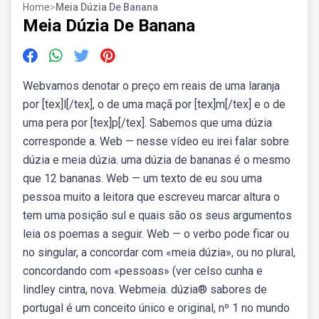
Home
>
Meia Dúzia De Banana
Meia Dúzia De Banana
Webvamos denotar o preço em reais de uma laranja
por [tex]l[/tex], o de uma maçã por [tex]m[/tex] e o de
uma pera por [tex]p[/tex]. Sabemos que uma dúzia
corresponde a. Web — nesse vídeo eu irei falar sobre
dúzia e meia dúzia. uma dúzia de bananas é o mesmo
que 12 bananas. Web — um texto de eu sou uma
pessoa muito a leitora que escreveu marcar altura o
tem uma posição sul e quais são os seus argumentos
leia os poemas a seguir. Web — o verbo pode ficar ou
no singular, a concordar com «meia dúzia», ou no plural,
concordando com «pessoas» (ver celso cunha e
lindley cintra, nova. Webmeia. dúzia® sabores de
portugal é um conceito único e original, nº 1 no mundo