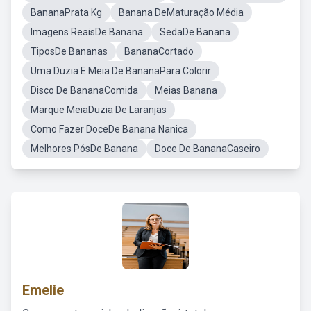
BananaPrata Kg
Banana DeMaturação Média
Imagens ReaisDe Banana
SedaDe Banana
TiposDe Bananas
BananaCortado
Uma Duzia E Meia De BananaPara Colorir
Disco De BananaComida
Meias Banana
Marque MeiaDuzia De Laranjas
Como Fazer DoceDe Banana Nanica
Melhores PósDe Banana
Doce De BananaCaseiro
Emelie