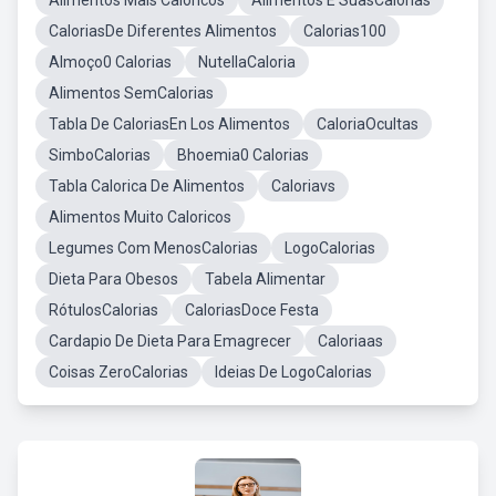
Alimentos Mais Caloricos
Alimentos E SuasCalorias
CaloriasDe Diferentes Alimentos
Calorias100
Almoço0 Calorias
NutellaCaloria
Alimentos SemCalorias
Tabla De CaloriasEn Los Alimentos
CaloriaOcultas
SimboCalorias
Bhoemia0 Calorias
Tabla Calorica De Alimentos
Caloriavs
Alimentos Muito Caloricos
Legumes Com MenosCalorias
LogoCalorias
Dieta Para Obesos
Tabela Alimentar
RótulosCalorias
CaloriasDoce Festa
Cardapio De Dieta Para Emagrecer
Caloriaas
Coisas ZeroCalorias
Ideias De LogoCalorias