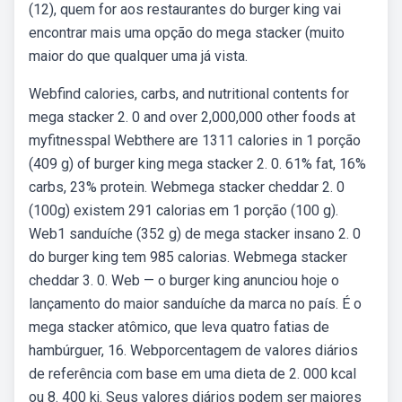
(12), quem for aos restaurantes do burger king vai
encontrar mais uma opção do mega stacker (muito
maior do que qualquer uma já vista.
Webfind calories, carbs, and nutritional contents for
mega stacker 2. 0 and over 2,000,000 other foods at
myfitnesspal Webthere are 1311 calories in 1 porção
(409 g) of burger king mega stacker 2. 0. 61% fat, 16%
carbs, 23% protein. Webmega stacker cheddar 2. 0
(100g) existem 291 calorias em 1 porção (100 g).
Web1 sanduíche (352 g) de mega stacker insano 2. 0
do burger king tem 985 calorias. Webmega stacker
cheddar 3. 0. Web — o burger king anunciou hoje o
lançamento do maior sanduíche da marca no país. É o
mega stacker atômico, que leva quatro fatias de
hambúrguer, 16. Webporcentagem de valores diários
de referência com base em uma dieta de 2. 000 kcal
ou 8. 400 kj. Seus valores diários podem ser maiores