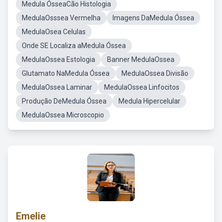
Medula ÓsseaCão Histologia
MedulaOsssea Vermelha
Imagens DaMedula Óssea
MedulaOsea Celulas
Onde SE Localiza aMedula Óssea
MedulaOssea Estologia
Banner MedulaOssea
Glutamato NaMedula Óssea
MedulaOssea Divisão
MedulaOssea Laminar
MedulaOssea Linfocitos
Produção DeMedula Óssea
Medula Hipercelular
MedulaOssea Microscopio
Emelie