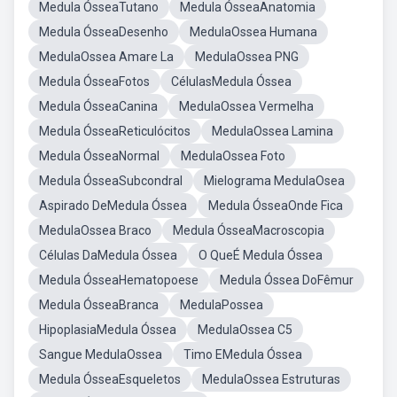
Medula ÓsseaTutano
Medula ÓsseaAnatomia
Medula ÓsseaDesenho
MedulaOssea Humana
MedulaOssea Amare La
MedulaOssea PNG
Medula ÓsseaFotos
CélulasMedula Óssea
Medula ÓsseaCanina
MedulaOssea Vermelha
Medula ÓsseaReticulócitos
MedulaOssea Lamina
Medula ÓsseaNormal
MedulaOssea Foto
Medula ÓsseaSubcondral
Mielograma MedulaOsea
Aspirado DeMedula Óssea
Medula ÓsseaOnde Fica
MedulaOssea Braco
Medula ÓsseaMacroscopia
Células DaMedula Óssea
O QueÉ Medula Óssea
Medula ÓsseaHematopoese
Medula Óssea DoFêmur
Medula ÓsseaBranca
MedulaPossea
HipoplasiaMedula Óssea
MedulaOssea C5
Sangue MedulaOssea
Timo EMedula Óssea
Medula ÓsseaEsqueletos
MedulaOssea Estruturas