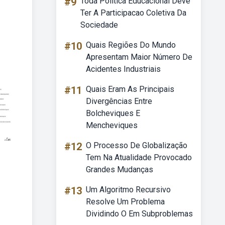
#9
Toda Politica Educacional Deve
Ter A Participacao Coletiva Da
Sociedade
#10
Quais Regiões Do Mundo
Apresentam Maior Número De
Acidentes Industriais
#11
Quais Eram As Principais
Divergências Entre
Bolcheviques E
Mencheviques
#12
O Processo De Globalização
Tem Na Atualidade Provocado
Grandes Mudanças
#13
Um Algoritmo Recursivo
Resolve Um Problema
Dividindo O Em Subproblemas