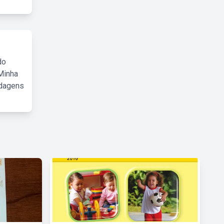
do
Minha
rdagens