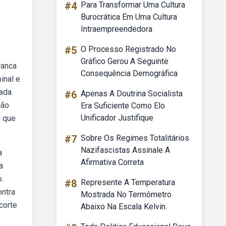
#4
Para Transformar Uma Cultura
Burocrática Em Uma Cultura
Intraempreendedora
#5
O Processo Registrado No
Gráfico Gerou A Seguinte
ranca
Consequência Demográfica
inal e
mada
#6
Apenas A Doutrina Socialista
ção
Era Suficiente Como Elo
Unificador Justifique
l que
#7
Sobre Os Regimes Totalitários
Nazifascistas Assinale A
a
Afirmativa Correta
a
.
#8
Represente A Temperatura
ontra
Mostrada No Termômetro
corte
Abaixo Na Escala Kelvin.