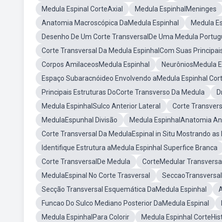
Medula Espinal CorteAxial
Medula EspinhalMeninges
Anatomia Macroscópica DaMedula Espinhal
Medula Es
Desenho De Um Corte TransversalDe Uma Medula Portug
Corte Transversal Da Medula EspinhalCom Suas Principais
Corpos AmilaceosMedula Espinhal
NeurôniosMedula E
Espaço Subaracnóideo Envolvendo aMedula Espinhal Cort
Principais Estruturas DoCorte Transverso Da Medula
D
Medula EspinhalSulco Anterior Lateral
Corte Transver
MedulaEspunhal Divisão
Medula EspinhalAnatomia An
Corte Transversal Da MedulaEspinal in Situ Mostrando 
Identifique Estrutura aMedula Espinhal Superfice Branca
Corte TransversalDe Medula
CorteMedular Transversa
MedulaEspinal No Corte Trasversal
SeccaoTransversa
Secção Transversal Esquemática DaMedula Espinhal
Funcao Do Sulco Mediano Posterior DaMedula Espinal
Medula EspinhalPara Colorir
Medula Espinhal CorteHis