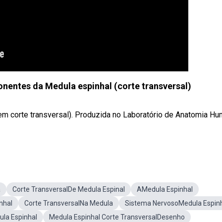
entes da Medula espinhal (corte transversal)
em corte transversal). Produzida no Laboratório de Anatomia H
a
Corte TransversalDe Medula Espinal
AMedula Espinhal
nhal
Corte TransversalNa Medula
Sistema NervosoMedula Espin
la Espinhal
Medula Espinhal Corte TransversalDesenho