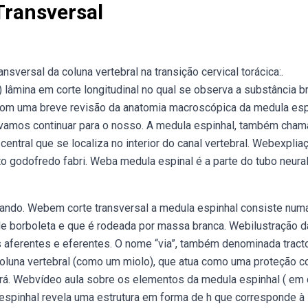
Transversal
ansversal da coluna vertebral na transição cervical torácica:.
lâmina em corte longitudinal no qual se observa a substância b
om uma breve revisão da anatomia macroscópica da medula esp
 vamos continuar para o nosso. A medula espinhal, também cha
ntral que se localiza no interior do canal vertebral. Webexplia
to godofredo fabri. Weba medula espinal é a parte do tubo neura
inando. Webem corte transversal a medula espinhal consiste num
e borboleta e que é rodeada por massa branca. Webilustração d
 aferentes e eferentes. O nome “via”, também denominada tracto
coluna vertebral (como um miolo), que atua como uma proteção c
irá. Webvídeo aula sobre os elementos da medula espinhal ( em 
 espinhal revela uma estrutura em forma de h que corresponde à