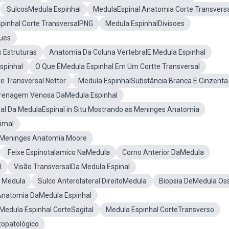
SulcosMedula Espinhal
MedulaEspinal Anatomia Corte Transvers
pinhal Corte TransversalPNG
Medula EspinhalDivisoes
ues
 Estruturas
Anatomia Da Coluna VertebralE Medula Espinhal
spinhal
O Que ÉMedula Espinhal Em Um Cortte Transversal
e Transversal Netter
Medula EspinhalSubstância Branca E Cinzenta
renagem Venosa DaMedula Espinhal
sal Da MedulaEspinal in Situ Mostrando as Meninges Anatomia
imal
as Meninges Anatomia Moore
Feixe Espinotalamico NaMedula
Corno Anterior DaMedula
l
Visão TransversalDa Medula Espinal
l Medula
Sulco Anterolateral DireitoMedula
Biopsia DeMedula Os
Anatomia DaMedula Espinhal
Medula Espinhal CorteSagital
Medula Espinhal CorteTransverso
topatológico