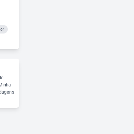
tor
do
Minha
rdagens