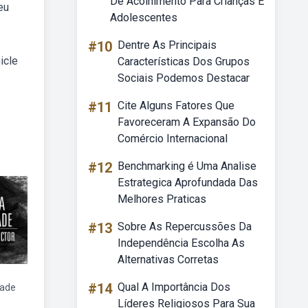
De Acolhimento Para Crianças E
eu
Adolescentes
#10
Dentre As Principais
icle
Características Dos Grupos
Sociais Podemos Destacar
#11
Cite Alguns Fatores Que
Favoreceram A Expansão Do
Comércio Internacional
#12
Benchmarking é Uma Analise
Estrategica Aprofundada Das
Melhores Praticas
#13
Sobre As Repercussões Da
Independência Escolha As
Alternativas Corretas
#14
Qual A Importância Dos
dade
Líderes Religiosos Para Sua