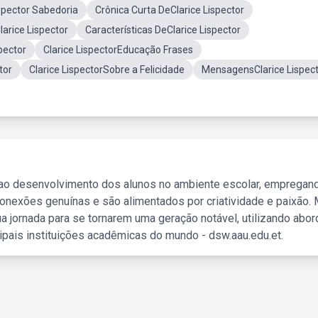
spector Sabedoria
Crônica Curta DeClarice Lispector
larice Lispector
Características DeClarice Lispector
pector
Clarice LispectorEducação Frases
tor
Clarice LispectorSobre a Felicidade
MensagensClarice Lispec
 ao desenvolvimento dos alunos no ambiente escolar, empregan
nexões genuínas e são alimentados por criatividade e paixão. 
a jornada para se tornarem uma geração notável, utilizando abo
ipais instituições acadêmicas do mundo - dsw.aau.edu.et.