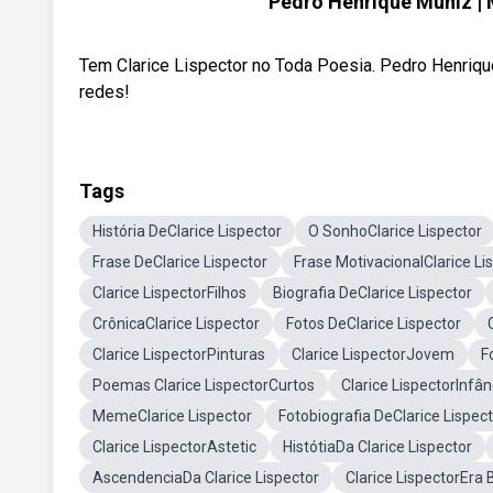
Pedro Henrique Muniz | 
Tem Clarice Lispector no Toda Poesia. Pedro Henriqu
redes!
Tags
História DeClarice Lispector
O SonhoClarice Lispector
Frase DeClarice Lispector
Frase MotivacionalClarice Li
Clarice LispectorFilhos
Biografia DeClarice Lispector
CrônicaClarice Lispector
Fotos DeClarice Lispector
Clarice LispectorPinturas
Clarice LispectorJovem
F
Poemas Clarice LispectorCurtos
Clarice LispectorInfân
MemeClarice Lispector
Fotobiografia DeClarice Lispec
Clarice LispectorAstetic
HistótiaDa Clarice Lispector
AscendenciaDa Clarice Lispector
Clarice LispectorEra