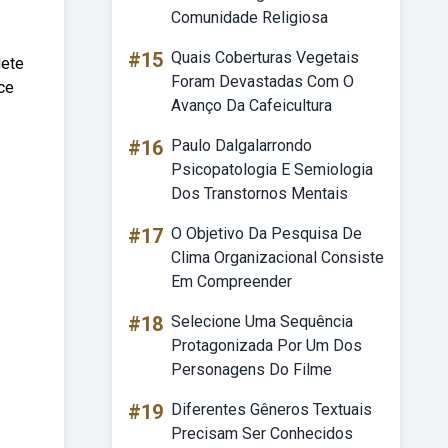
Comunidade Religiosa
#15
Quais Coberturas Vegetais
lete
Foram Devastadas Com O
ice
Avanço Da Cafeicultura
#16
Paulo Dalgalarrondo
Psicopatologia E Semiologia
Dos Transtornos Mentais
#17
O Objetivo Da Pesquisa De
Clima Organizacional Consiste
Em Compreender
#18
Selecione Uma Sequência
Protagonizada Por Um Dos
Personagens Do Filme
#19
Diferentes Gêneros Textuais
Precisam Ser Conhecidos