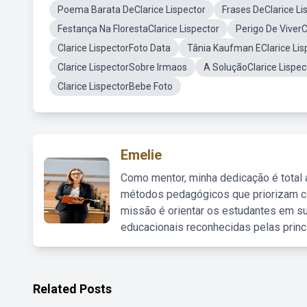
Poema Barata DeClarice Lispector
Frases DeClarice Li
Festança Na FlorestaClarice Lispector
Perigo De ViverC
Clarice LispectorFoto Data
Tânia Kaufman EClarice Lis
Clarice LispectorSobre Irmaos
A SoluçãoClarice Lispec
Clarice LispectorBebe Foto
Emelie
Como mentor, minha dedicação é total
métodos pedagógicos que priorizam co
missão é orientar os estudantes em su
educacionais reconhecidas pelas princ
Related Posts