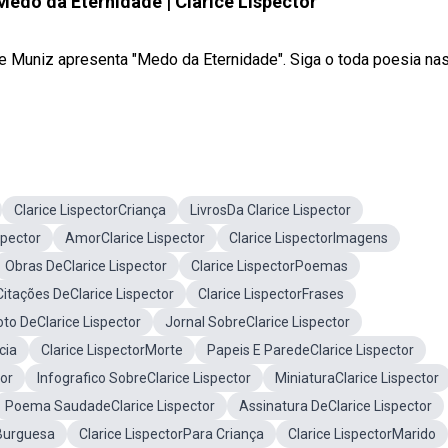
Medo da Eternidade | Clarice Lispector
e Muniz apresenta "Medo da Eternidade". Siga o toda poesia na
Clarice LispectorCriança
LivrosDa Clarice Lispector
spector
AmorClarice Lispector
Clarice LispectorImagens
Obras DeClarice Lispector
Clarice LispectorPoemas
Citações DeClarice Lispector
Clarice LispectorFrases
oto DeClarice Lispector
Jornal SobreClarice Lispector
cia
Clarice LispectorMorte
Papeis E ParedeClarice Lispector
tor
Infografico SobreClarice Lispector
MiniaturaClarice Lispector
Poema SaudadeClarice Lispector
Assinatura DeClarice Lispector
 Burguesa
Clarice LispectorPara Criança
Clarice LispectorMarido