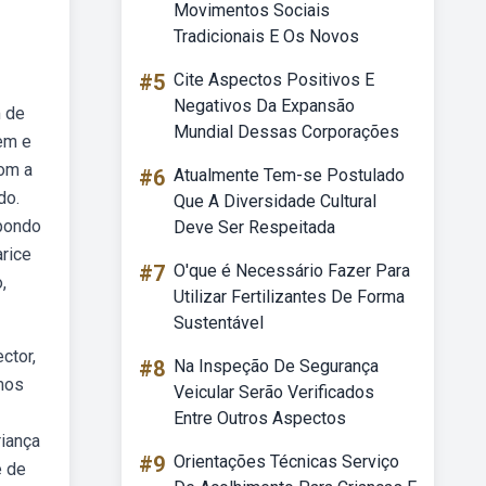
Movimentos Sociais
Tradicionais E Os Novos
#5
Cite Aspectos Positivos E
Negativos Da Expansão
m de
Mundial Dessas Corporações
gem e
com a
#6
Atualmente Tem-se Postulado
do.
Que A Diversidade Cultural
opondo
Deve Ser Respeitada
arice
#7
O'que é Necessário Fazer Para
,
Utilizar Fertilizantes De Forma
Sustentável
ctor,
#8
Na Inspeção De Segurança
mos
Veicular Serão Verificados
Entre Outros Aspectos
riança
#9
Orientações Técnicas Serviço
e de