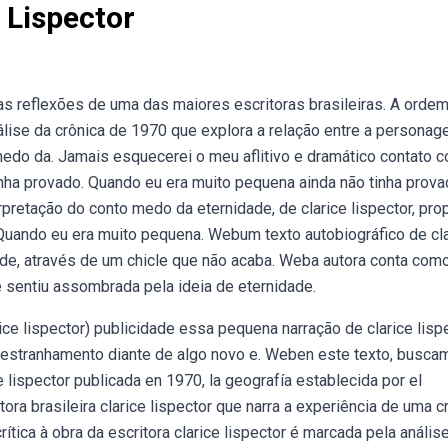
 Lispector
 reflexões de uma das maiores escritoras brasileiras. A orde
nálise da crônica de 1970 que explora a relação entre a persona
edo da. Jamais esquecerei o meu aflitivo e dramático contato 
nha provado. Quando eu era muito pequena ainda não tinha prova
pretação do conto medo da eternidade, de clarice lispector, pr
. Quando eu era muito pequena. Webum texto autobiográfico de cl
ade, através de um chicle que não acaba. Weba autora conta como
e sentiu assombrada pela ideia de eternidade.
ice lispector) publicidade essa pequena narração de clarice lispe
 estranhamento diante de algo novo e. Weben este texto, busca
 lispector publicada en 1970, la geografía establecida por el
ora brasileira clarice lispector que narra a experiência de uma c
ítica à obra da escritora clarice lispector é marcada pela anális