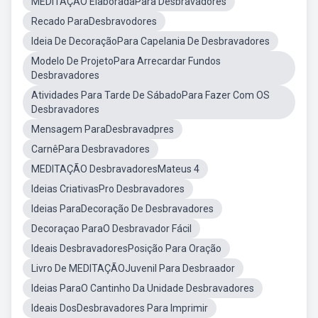
MEDITAÇÃO ElaboradaPara Desbravadores
Recado ParaDesbravodores
Ideia De DecoraçãoPara Capelania De Desbravadores
Modelo De ProjetoPara Arrecardar Fundos
Desbravadores
Atividades Para Tarde De SábadoPara Fazer Com OS
Desbravadores
Mensagem ParaDesbravadpres
CarnêPara Desbravadores
MEDITAÇÃO DesbravadoresMateus 4
Ideias CriativasPro Desbravadores
Ideias ParaDecoração De Desbravadores
Decoraçao ParaO Desbravador Fácil
Ideais DesbravadoresPosição Para Oração
Livro De MEDITAÇÃOJuvenil Para Desbraador
Ideias ParaO Cantinho Da Unidade Desbravadores
Ideais DosDesbravadores Para Imprimir