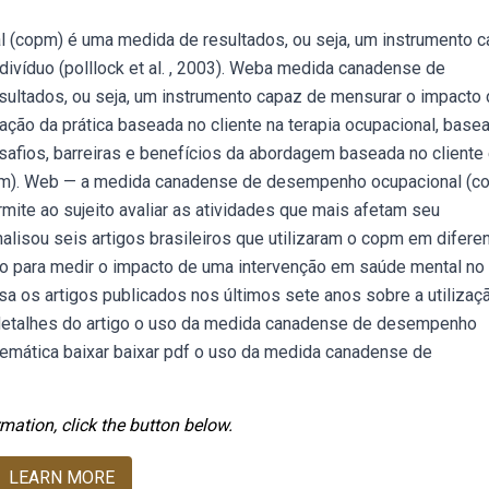
copm) é uma medida de resultados, ou seja, um instrumento 
ivíduo (polllock et al. , 2003). Weba medida canadense de
ltados, ou seja, um instrumento capaz de mensurar o impacto
ão da prática baseada no cliente na terapia ocupacional, base
esafios, barreiras e benefícios da abordagem baseada no cliente
m). Web — a medida canadense de desempenho ocupacional (c
mite ao sujeito avaliar as atividades que mais afetam seu
lisou seis artigos brasileiros que utilizaram o copm em difere
o para medir o impacto de uma intervenção em saúde mental no
a os artigos publicados nos últimos sete anos sobre a utilizaç
 detalhes do artigo o uso da medida canadense de desempenho
temática baixar baixar pdf o uso da medida canadense de
mation, click the button below.
LEARN MORE