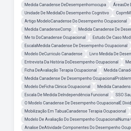
Medida Canadense DeDesempenhomocupa
ÁreasDe 
Unidade De MedidaDo Desempenho Cognitivo
CopmMe
Artigo ModeloCanadense Do Desempenho Ocupacional
Medida CanadenseComp
Medida Canadense De Des
Me to DoCanadense Ocupacional
Estudo De Caso Mo
EscalaMedida Canadense De Desempenho Ocupacional
Modelo DeCurriculo Canadense
Livro Medida De Des
Entrevista Da História DoDesempenho Ocupacional
Me
Ficha DeAvaliação Terapia Ocupacional
Medida Canad
Medida Canadense De Desempenho OcupacionalProble
Modelo DeFicha Clinica Ocupacional
Medida Canadens
Escala De Medida DeIndependência Funcional
SSO Sau
O Modelo Canadense De Desempenho OcupacionalÉ Divid
Mobilização Em TabuaCanadense Terapia Ocupacional
Modelo De Avaliação Do Desempenho OcupacionalNuma C
Analise DeAtividade Componentes Do Desempenho Ocup