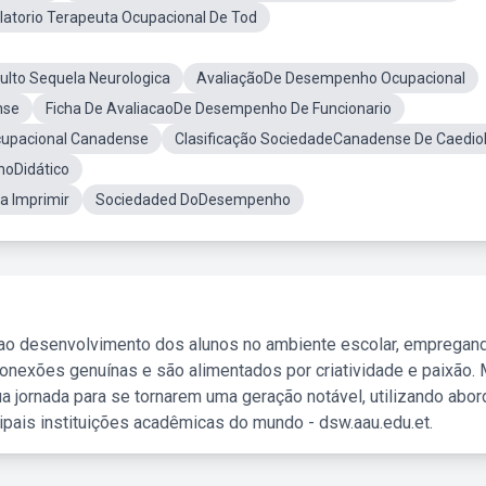
atorio Terapeuta Ocupacional De Tod
ulto Sequela Neurologica
AvaliaçãoDe Desempenho Ocupacional
nse
Ficha De AvaliacaoDe Desempenho De Funcionario
cupacional Canadense
Clasificação SociedadeCanadense De Caedio
oDidático
a Imprimir
Sociedaded DoDesempenho
 ao desenvolvimento dos alunos no ambiente escolar, empregan
nexões genuínas e são alimentados por criatividade e paixão. 
a jornada para se tornarem uma geração notável, utilizando abo
ipais instituições acadêmicas do mundo - dsw.aau.edu.et.