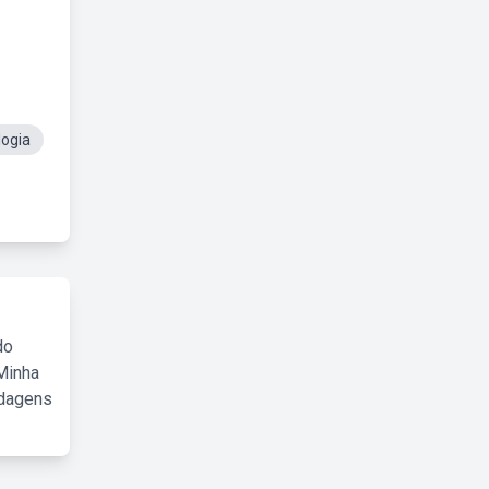
logia
do
Minha
rdagens