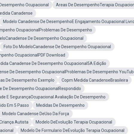
Desempenho Ocupacional
Areas De DesempenhoTerapia Ocupacion
dida Canadense
Modelo Canadense De DesempenhoE Engajamento Ocupacional Livr
empenho OcupacionalProblemas De Desempenho
deloCanadense De Desempenho Ocupacional
Foto Do ModeloCanadense De Desempenho Ocupacional
empenho OcupacionalPDF Download
dida Canadense De Desempenho Ocupacional5A Edição
ense De Desempenho OcupacionalProblemas De Desempenho YouTub
mas De Desempenho Exemplo
Copm Medida CanadenseBrasileira
e De Desempenho OcupacionalRespondido
de E SegurançaOcupacional Avaliação De Desempenho
ido Em 5 Passo
Medidas De Desempenho
Modelo Canadense DeUso Da Força
riança Autista
Modelo DeEvolução Terapia Ocupacional
acional
Modelo De Formulario DeEvolução Terapia Ocupacional