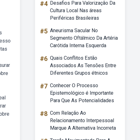
#4
Desafios Para Valorização Da
Cultura Local Nas áreas
Periféricas Brasileiras
#5
Aneurisma Sacular No
s
Segmento Oftálmico Da Artéria
cesso
Carótida Interna Esquerda
utas
#6
Quais Conflitos Estão
surar
Associados As Tensões Entre
Diferentes Grupos étnicos
obre
#7
Conhecer O Processo
Epistemológico é Importante
eal
Para Que As Potencialidades
rar
#8
Com Relação Ao
sobre
Relacionamento Interpessoal
Marque A Alternativa Incorreta