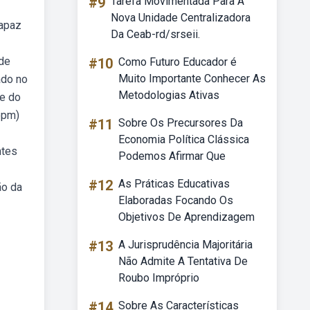
#9
Tarefa Movimentada Para A
Nova Unidade Centralizadora
capaz
Da Ceab-rd/srseii.
 de
#10
Como Futuro Educador é
Muito Importante Conhecer As
ado no
Metodologias Ativas
 e do
opm)
#11
Sobre Os Precursores Da
Economia Política Clássica
ntes
Podemos Afirmar Que
#12
As Práticas Educativas
ão da
Elaboradas Focando Os
Objetivos De Aprendizagem
#13
A Jurisprudência Majoritária
Não Admite A Tentativa De
Roubo Impróprio
#14
Sobre As Características