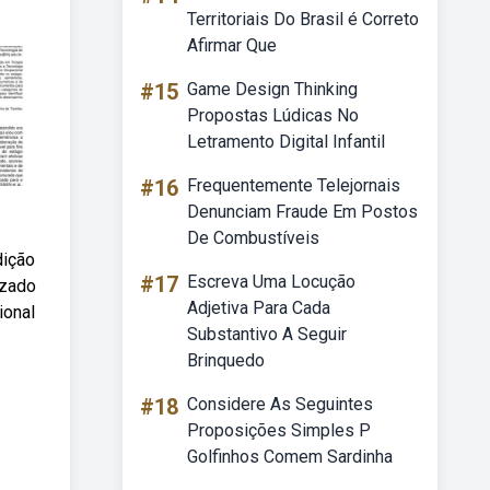
Territoriais Do Brasil é Correto
Afirmar Que
#15
Game Design Thinking
Propostas Lúdicas No
Letramento Digital Infantil
#16
Frequentemente Telejornais
Denunciam Fraude Em Postos
De Combustíveis
dição
#17
Escreva Uma Locução
izado
Adjetiva Para Cada
ional
Substantivo A Seguir
Brinquedo
#18
Considere As Seguintes
Proposições Simples P
Golfinhos Comem Sardinha