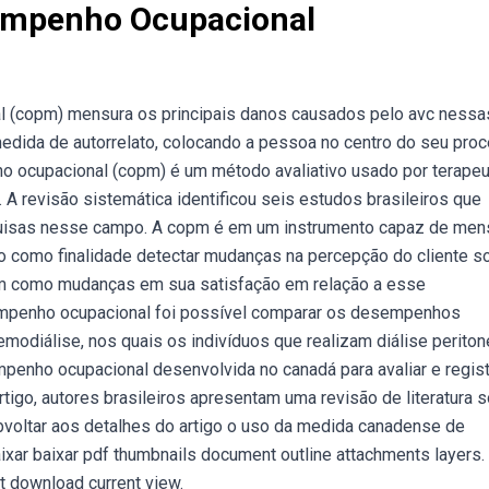
empenho Ocupacional
(copm) mensura os principais danos causados pelo avc nessa
dida de autorrelato, colocando a pessoa no centro do seu pro
 ocupacional (copm) é um método avaliativo usado por terape
 A revisão sistemática identificou seis estudos brasileiros que
uisas nesse campo. A copm é em um instrumento capaz de men
do como finalidade detectar mudanças na percepção do cliente s
m como mudanças em sua satisfação em relação a esse
enho ocupacional foi possível comparar os desempenhos
modiálise, nos quais os indivíduos que realizam diálise periton
ho ocupacional desenvolvida no canadá para avaliar e regist
tigo, autores brasileiros apresentam uma revisão de literatura 
bvoltar aos detalhes do artigo o uso da medida canadense de
ar baixar pdf thumbnails document outline attachments layers.
t download current view.