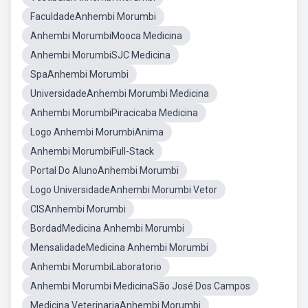
FaculdadeAnhembi Morumbi
Anhembi MorumbiMooca Medicina
Anhembi MorumbiSJC Medicina
SpaAnhembi Morumbi
UniversidadeAnhembi Morumbi Medicina
Anhembi MorumbiPiracicaba Medicina
Logo Anhembi MorumbiAnima
Anhembi MorumbiFull-Stack
Portal Do AlunoAnhembi Morumbi
Logo UniversidadeAnhembi Morumbi Vetor
CISAnhembi Morumbi
BordadMedicina Anhembi Morumbi
MensalidadeMedicina Anhembi Morumbi
Anhembi MorumbiLaboratorio
Anhembi Morumbi MedicinaSão José Dos Campos
Medicina VeterinariaAnhembi Morumbi