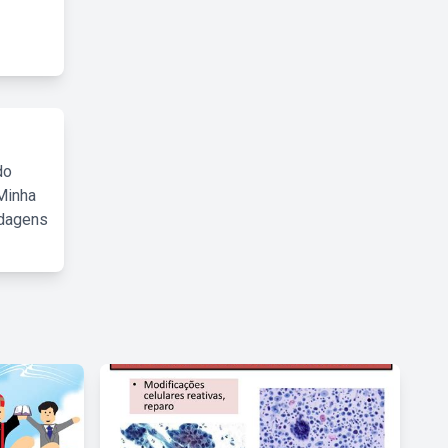
do
Minha
rdagens