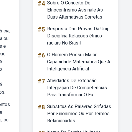
#4
Sobre O Conceito De
Etnocentrismo Assinale As
Duas Alternativas Corretas
#5
Resposta Das Provas Da Unip
ncia,
Disciplina Relações étnico-
da ou
raciais No Brasil
s e
ção
#6
O Homem Possui Maior
e
Capacidade Matemática Que A
Inteligência Artificial
o
#7
Atividades De Extensão:
é
Integração De Competências
os.
Para Transformar O Eu
entos
#8
Substitua As Palavras Grifadas
de
Por Sinônimos Ou Por Termos
a, ou
Relacionados