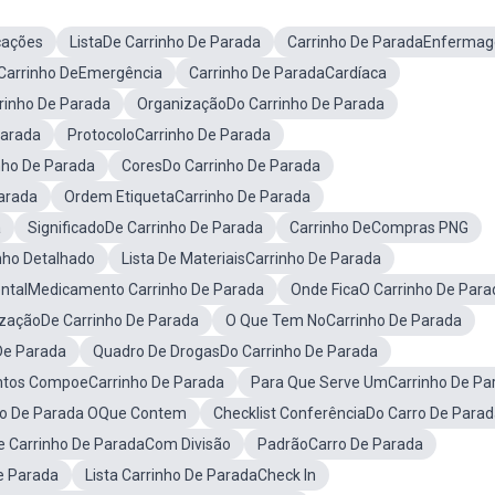
cações
ListaDe Carrinho De Parada
Carrinho De ParadaEnferma
Carrinho DeEmergência
Carrinho De ParadaCardíaca
inho De Parada
OrganizaçãoDo Carrinho De Parada
Parada
ProtocoloCarrinho De Parada
nho De Parada
CoresDo Carrinho De Parada
arada
Ordem EtiquetaCarrinho De Parada
a
SignificadoDe Carrinho De Parada
Carrinho DeCompras PNG
nho Detalhado
Lista De MateriaisCarrinho De Parada
talMedicamento Carrinho De Parada
Onde FicaO Carrinho De Para
zaçãoDe Carrinho De Parada
O Que Tem NoCarrinho De Parada
De Parada
Quadro De DrogasDo Carrinho De Parada
tos CompoeCarrinho De Parada
Para Que Serve UmCarrinho De Pa
ho De Parada OQue Contem
Checklist ConferênciaDo Carro De Para
 Carrinho De ParadaCom Divisão
PadrãoCarro De Parada
 Parada
Lista Carrinho De ParadaCheck In