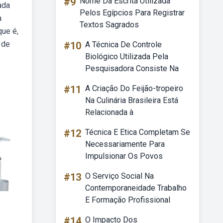
#9
Nome Da Escrita Utilizada
ada
Pelos Egípcios Para Registrar
a
Textos Sagrados
ue é,
 de
#10
A Técnica De Controle
Biológico Utilizada Pela
Pesquisadora Consiste Na
#11
A Criação Do Feijão-tropeiro
Na Culinária Brasileira Está
Relacionada à
#12
Técnica E Etica Completam Se
Necessariamente Para
Impulsionar Os Povos
#13
O Serviço Social Na
Contemporaneidade Trabalho
E Formação Profissional
#14
O Impacto Dos