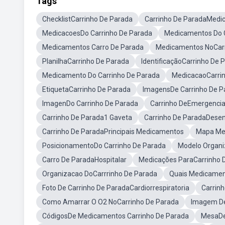
Tags
ChecklistCarrinho De Parada
Carrinho De ParadaMedi
MedicacoesDo Carrinho De Parada
Medicamentos Do 
Medicamentos Carro De Parada
Medicamentos NoCarr
PlanilhaCarrinho De Parada
IdentificaçãoCarrinho De 
Medicamento Do Carrinho De Parada
MedicacaoCarri
EtiquetaCarrinho De Parada
ImagensDe Carrinho De P
ImagenDo Carrinho De Parada
Carrinho DeEmergenci
Carrinho De Parada1 Gaveta
Carrinho De ParadaDese
Carrinho De ParadaPrincipais Medicamentos
Mapa Men
PosicionamentoDo Carrinho De Parada
Modelo Organi
Carro De ParadaHospitalar
Medicações ParaCarrinho 
Organizacao DoCarrrinho De Parada
Quais Medicamen
Foto De Carrinho De ParadaCardiorrespiratoria
Carrin
Como Amarrar O O2 NoCarrinho De Parada
Imagem De
CódigosDe Medicamentos Carrinho De Parada
MesaDe