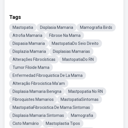
Tags
Mastopatia
Displasia Mamaria
Mamografia Birds
Atrofia Mamaria
Fibrose Na Mama
Dispasia Mamaria
MastopatiaDo Seio Direito
Displazia Mamaria
Displasias Mamarias
Alterações Fibrocísticas
MastopatiaDo RN
Tumor Filoide Mama
Enfermedad Fibroquistica De La Mama
Alteração Fibrocistica Ma'am
Displasia Mamaria Benigna
Mastpopatia No RN
Fibroquistes Mamarios
MastopatiaSintomas
MastopatiaFibrocistica De Mama Sintomas
Displasia Mamaria Sintomas
Mamografia
Cisto Mamário
Mastoplastia Tipos