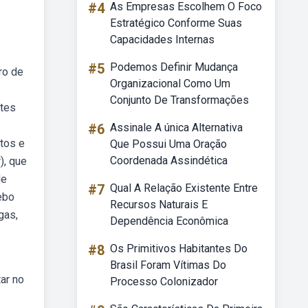
#4
As Empresas Escolhem O Foco
Estratégico Conforme Suas
Capacidades Internas
#5
Podemos Definir Mudança
ro de
Organizacional Como Um
Conjunto De Transformações
ntes
#6
Assinale A única Alternativa
tos e
Que Possui Uma Oração
Coordenada Assindética
), que
de
#7
Qual A Relação Existente Entre
ebo
Recursos Naturais E
gas,
Dependência Econômica
#8
Os Primitivos Habitantes Do
Brasil Foram Vítimas Do
ar no
Processo Colonizador