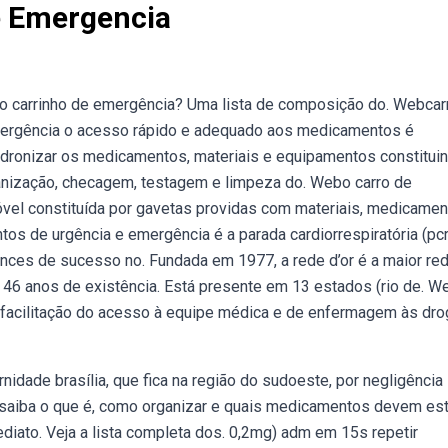
e Emergencia
 o carrinho de emergência? Uma lista de composição do. Webcar
rgência o acesso rápido e adequado aos medicamentos é
adronizar os medicamentos, materiais e equipamentos constitui
ganização, checagem, testagem e limpeza do. Webo carro de
óvel constituída por gavetas providas com materiais, medicamen
 de urgência e emergência é a parada cardiorrespiratória (pcr
ances de sucesso no. Fundada em 1977, a rede d’or é a maior re
 46 anos de existência. Está presente em 13 estados (rio de. W
a facilitação do acesso à equipe médica e de enfermagem às dro
dade brasília, que fica na região do sudoeste, por negligência
bsaiba o que é, como organizar e quais medicamentos devem est
diato. Veja a lista completa dos. 0,2mg) adm em 15s repetir