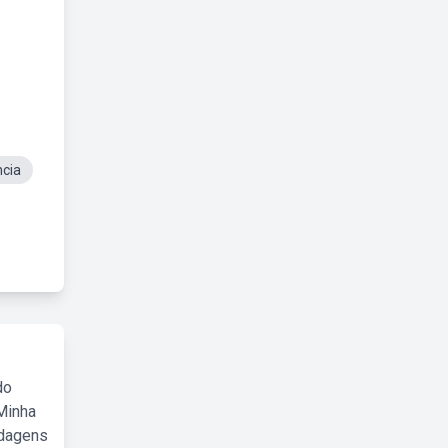
cia
do
Minha
rdagens