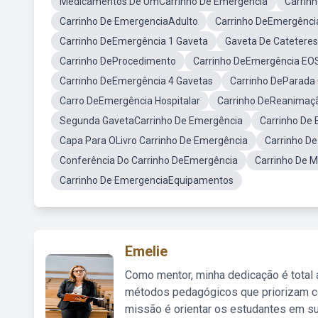
Medicamentos De UmCarrinho De Emergência
Carrin
Carrinho De EmergenciaAdulto
Carrinho DeEmergênci
Carrinho DeEmergência 1 Gaveta
Gaveta De Catetere
Carrinho DeProcedimento
Carrinho DeEmergência EO
Carrinho DeEmergência 4 Gavetas
Carrinho DeParada 
Carro DeEmergência Hospitalar
Carrinho DeReanimaç
Segunda GavetaCarrinho De Emergência
Carrinho De
Capa Para OLivro Carrinho De Emergência
Carrinho De
Conferência Do Carrinho DeEmergência
Carrinho De M
Carrinho De EmergenciaEquipamentos
Emelie
Como mentor, minha dedicação é total
métodos pedagógicos que priorizam co
missão é orientar os estudantes em su