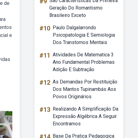
#9
São Características Da Primeira
de de
Geração Do Romantismo
Brasileiro Exceto
ara
mentos
#10
Paulo Dalgalarrondo
Psicopatologia E Semiologia
cial e
Dos Transtornos Mentais
#11
Atividades De Matematica 3
vidas
Ano Fundamental Problemas
Adição E Subtração
#12
As Demandas Por Restituição
Dos Mantos Tupinambás Aos
Povos Originários
#13
Realizando A Simplificação Da
Expressão Algébrica A Seguir
Encontramos
#14
Base Da Pratica Pedagogica