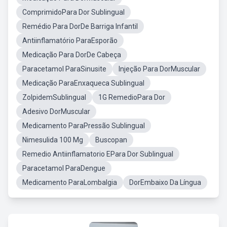
ComprimidoPara Dor Sublingual
Remédio Para DorDe Barriga Infantil
Antiinflamatório ParaEsporão
Medicação Para DorDe Cabeça
Paracetamol ParaSinusite
Injeção Para DorMuscular
Medicação ParaEnxaqueca Sublingual
ZolpidemSublingual
1G RemedioPara Dor
Adesivo DorMuscular
Medicamento ParaPressão Sublingual
Nimesulida 100 Mg
Buscopan
Remedio Antiinflamatorio EPara Dor Sublingual
Paracetamol ParaDengue
Medicamento ParaLombalgia
DorEmbaixo Da Língua