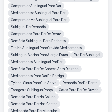
ComprimidoSublingual Para Dor
MedicamentosSublingual Para Dor
Comprimido viaSublingual Para Dor
Subligual DorRemedio
Comprimidos Para DorDe Dente
Remédio Sublingual Para DorIcetto
Fita Na Sublingual ParaGravida Medicamento
Sublingual Vacina ParaAlergia Fotos
Pra DorSubliugal
Medicamento Siublingual PraDor
Remédio Para DorDe Cabeça Sem Dipirona
Medicamento Para DorDe Barriga
Tylenol Sinus ParaQue Serve
Remedio DorDe Dente
Toragesic SublingualPreço
Gotas Para DorDe Ouvido
Remedio Para DorNa Coluna
Remedio Para DorNas Costas
Medicação Para DorMuscular