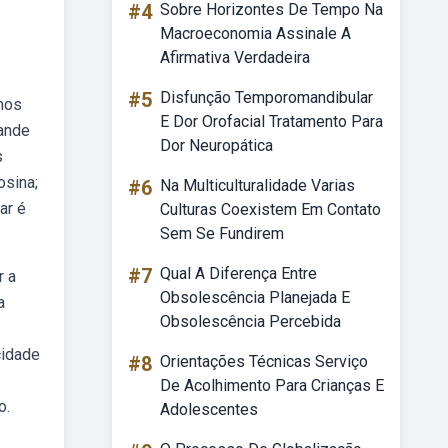
#4
Sobre Horizontes De Tempo Na
Macroeconomia Assinale A
Afirmativa Verdadeira
#5
Disfunção Temporomandibular
mos
E Dor Orofacial Tratamento Para
rande
Dor Neuropática
s
osina;
#6
Na Multiculturalidade Varias
ar é
Culturas Coexistem Em Contato
Sem Se Fundirem
#7
Qual A Diferença Entre
r a
Obsolescência Planejada E
a
Obsolescência Percebida
cidade
#8
Orientações Técnicas Serviço
De Acolhimento Para Crianças E
o.
Adolescentes