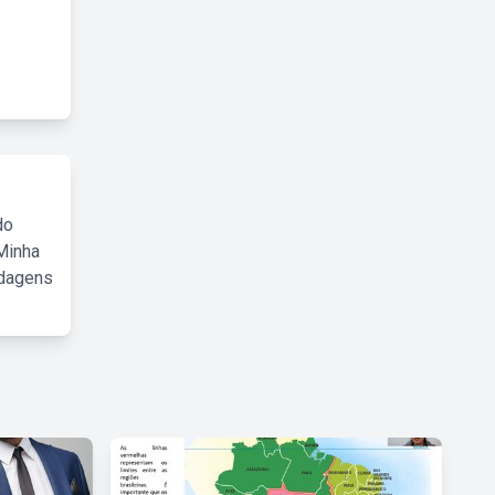
do
Minha
rdagens