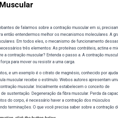
 Muscular
ebantes de falarmos sobre a contração muscular em si, precisa
para então entendermos melhor os mecanismos moleculares. A g
sculares. Em todos eles, o mecanismo de funcionamento dessa
ecessários três elementos: As proteínas contráteis, actina e mi
rre a contração muscular? Entenda o passo a. A contração muscul
força para mover ou resistir a uma carga.
s, e um exemplo é o citrato de magnésio, conhecido por ajuda
élula muscular recebe o estímulo. Webos autores apresentam um
ontração muscular. Inicialmente estabelecem o conceito de
 de sustentação. Degeneração da fibra muscular. Perda da capa
os do corpo, é necessário haver a contração dos músculos
do terminações. O que você precisa saber sobre a contração d
mation, click the button below.