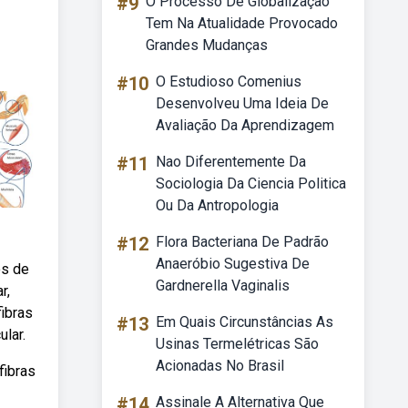
#9
O Processo De Globalização
Tem Na Atualidade Provocado
Grandes Mudanças
#10
O Estudioso Comenius
Desenvolveu Uma Ideia De
Avaliação Da Aprendizagem
#11
Nao Diferentemente Da
Sociologia Da Ciencia Politica
Ou Da Antropologia
#12
Flora Bacteriana De Padrão
Anaeróbio Sugestiva De
os de
Gardnerella Vaginalis
r,
fibras
#13
Em Quais Circunstâncias As
lar.
Usinas Termelétricas São
Acionadas No Brasil
fibras
#14
Assinale A Alternativa Que