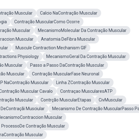
tração Muscular
Calcio NaContração Muscular
ogia
Contração MuscularComo Ocorre
ração Muscular
MecanismoMolecular Da Contração Muscular
accion Muscular
Anatomia DeFibra Muscular
ular
Muscule Contraction Mechanism GIF
ractions Physiology
MecanismoGeral Da Contração Muscular
ão Muscular
Passo a Passo DaContração Muscular
ção Muscular
Contração MuscularFase Neuronal
TP NaContração Muscular
Linha ZContração Muscular
ontração Muscular Cavalo
Contraçao MuscularesATP
ntração Muscular
Contrção MuscularEtapas
CivMuscular
DeContraçãi Musciular
Mecanismo De Contração MuscularPasso P
ecanismoContraccion Muscular
o ProcessoDe Contração Muscular
araContração Muscular