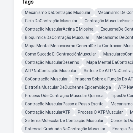
Tags
Mecanismo DaContração Muscular
Mecanismo De Con
Ciclo DaContração Muscular
Contração MuscularFisiol
Contração MuscularActina E Miosina
EsquemaDe Cont
Bioquimica DaContração Muscular
Mecanismo DeContr
Mapa Mental Mecanicismo GeneralDe La Contracion Musc
Como Sucede El ContracciónMuscular
MuscularesCont
Contração MuscularDesenho
Mapa Mental DaContraç
ATP NaContração Muscular
Sintese De ATP NaContra
CoContração Muscular
Imagens Sobre a Função Do A
Distrofia Muscular DeDuchenne Epidemiologia
ATP NaC
Process Ode Contraçao Muscular Quimica
TiposDe Co
Contração MuscularPasso a Passo Escrito
Mecanismo 
Contração MuscularATP
Process O ATPMuscular
M
Sistema MolecularDe Contração Muscular
Conceito D
Potencial Graduado NaContração Muscular
Energia P