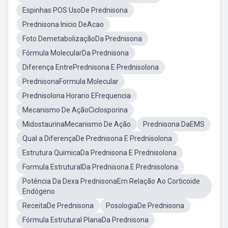
Espinhas POS UsoDe Prednisona
Prednisona Inicio DeAcao
Foto DemetabolizaçãoDa Prednisona
Fórmula MolecularDa Prednisona
Diferença EntrePrednisona E Prednisolona
PrednisonaFormula Molecular
Prednisolona Horario EFrequencia
Mecanismo De AçãoCiclosporina
MidostaurinaMecanismo De Ação
Prednisona DaEMS
Qual a DiferençaDe Prednisona E Prednisolona
Estrutura QuimicaDa Prednisona E Prednisolona
Formula EstruturalDa Prednisona E Prednisolona
Potência Da Dexa PrednisonaEm Relação Ao Corticoide
Endógeno
ReceitaDe Prednisona
PosologiaDe Prednisona
Fórmula Estrutural PlanaDa Prednisona