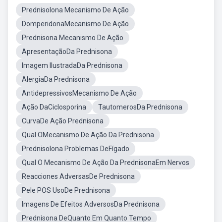
Prednisolona Mecanismo De Ação
DomperidonaMecanismo De Ação
Prednisona Mecanismo De Ação
ApresentaçãoDa Prednisona
Imagem IlustradaDa Prednisona
AlergiaDa Prednisona
AntidepressivosMecanismo De Ação
Ação DaCiclosporina
TautomerosDa Prednisona
CurvaDe Ação Prednisona
Qual OMecanismo De Ação Da Prednisona
Prednisolona Problemas DeFígado
Qual O Mecanismo De Ação Da PrednisonaEm Nervos
Reacciones AdversasDe Prednisona
Pele POS UsoDe Prednisona
Imagens De Efeitos AdversosDa Prednisona
Prednisona DeQuanto Em Quanto Tempo