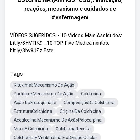
reações, mecanismo e cuidados de
#enfermagem
VÍDEOS SUGERIDOS: - 10 Vídeos Mais Assistidos:
bit.ly/3HVTfK9 - 10 TOP Five Medicamentos:
bit.ly/3bv8JZz Este ...
Tags
RituximabMecanismo De Ação
PaclitaxelMecanismo De Ação
Colchicina
Ação DaFrutoquinase
ComposiçãoDa Colchicina
EstruturaColchicina
OriginalDa Colchicina
Acetilcolina Mecanismo De AçãoPolocarpina
MitosE Colchicina
ColchicinaReceita
Colchicina E Vimblastina E aDivisão Celular