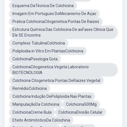
Esquema DaTécnica De Colchicina
Imagem Em Portugues DoMecanismo De Açao
Pratica ColchicinaCitogenetica Pontas De Raizes
Estrutura Quimica Das Colchicina De asFases Clínica Que
Ele SE Encontra
Complexo TubulinaColchicina
Poliploidia in Vitro Em PlantasColchicina
ColchicinaPosologia Gota
ColchicinaCitogenetica Vegeta Laboratorio
BIOTECNOLOGIA
Colchicina Citogenetica Pontas DeRaizes Vegetal
RemédioColchicina
Colchicina Indução DePoliploidia Nas Plantas
ManipulaçãoDa Colchicina
Colchicina500Mg
ColchicinaCreme Bula
ColchicinaDivisão Celular
Efeito AntimitoticoDa Colcichina