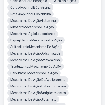
ColchicinaPara Papagaio
Colchicin Sigma
Gota AlopurinolE Colchicina
Gota Alopurinol XColchicina
Mecanismo De AçãoHistamina
RinosoroMecanismo De Ação
Mecanismo AçãoLeucotrienos
DapagliflozinaMecanismo De Ação
SulfonilureiaMecanismo De Ação
Mecanismo De AçãoDo Isoniazida
Mecanismo De AçãoAzitromicina
TrastuzumabMecanismo De Ação
SalbutamolMecanismo De Ação
Mecanismo De Ação DeApoliproteina
Mecanismo De Ação DaLevofloxacina
Mecanismo De AçãoAntiglicemiantes
Mecanismo De AçãoGlutamato