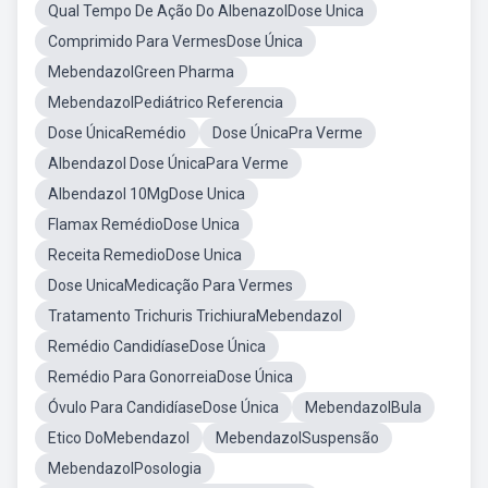
Qual Tempo De Ação Do AlbenazolDose Unica
Comprimido Para VermesDose Única
MebendazolGreen Pharma
MebendazolPediátrico Referencia
Dose ÚnicaRemédio
Dose ÚnicaPra Verme
Albendazol Dose ÚnicaPara Verme
Albendazol 10MgDose Unica
Flamax RemédioDose Unica
Receita RemedioDose Unica
Dose UnicaMedicação Para Vermes
Tratamento Trichuris TrichiuraMebendazol
Remédio CandidíaseDose Única
Remédio Para GonorreiaDose Única
Óvulo Para CandidíaseDose Única
MebendazolBula
Etico DoMebendazol
MebendazolSuspensão
MebendazolPosologia