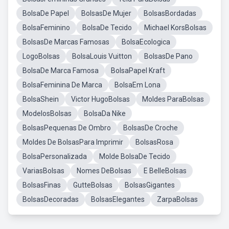
BolsaDe Papel
BolsasDe Mujer
BolsasBordadas
BolsaFeminino
BolsaDe Tecido
Michael KorsBolsas
BolsasDe Marcas Famosas
BolsaEcologica
LogoBolsas
BolsaLouis Vuitton
BolsasDe Pano
BolsaDe Marca Famosa
BolsaPapel Kraft
BolsaFeminina De Marca
BolsaEm Lona
BolsaShein
Victor HugoBolsas
Moldes ParaBolsas
ModelosBolsas
BolsaDa Nike
BolsasPequenas De Ombro
BolsasDe Croche
Moldes De BolsasPara Imprimir
BolsasRosa
BolsaPersonalizada
Molde BolsaDe Tecido
VariasBolsas
Nomes DeBolsas
E BelleBolsas
BolsasFinas
GutteBolsas
BolsasGigantes
BolsasDecoradas
BolsasElegantes
ZarpaBolsas