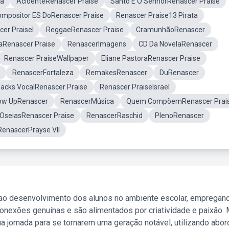
ia
AcidenteRenascer Praise
Santo É O SenhorRenascer Praise
mpositor ES DoRenascer Praise
Renascer Praise13 Pirata
er PraiseI
ReggaeRenascer Praise
CramunhãoRenascer
aRenascer Praise
RenascerImagens
CD Da NovelaRenascer
Renascer PraiseWallpaper
Eliane PastoraRenascer Praise
RenascerFortaleza
RemakesRenascer
DuRenascer
acks VocalRenascer Praise
Renascer PraiseIsrael
ow UpRenascer
RenascerMúsica
Quem CompõemRenascer Prai
 OseiasRenascer Praise
RenascerRaschid
PlenoRenascer
RenascerPrayse Vll
 ao desenvolvimento dos alunos no ambiente escolar, empregan
nexões genuínas e são alimentados por criatividade e paixão. 
a jornada para se tornarem uma geração notável, utilizando abo