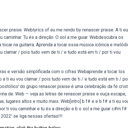
cer praise. Weblyrics of eu me rendo by renascer praise. A ti e
vou caminhar. Tu és a direção. O sol a me guiar. Webdescubra os
 tocar na guitarra. Aprenda a tocar essa música icônica e melódi
clamar / pois tudo vem de ti / e tudo está em ti / por ti vou
uras e versão simplificada com o cifras Webaprende a tocar los
a ti eu vou clamar / pois tudo vem de ti / e tudo está em ti / por
postólico' do grupo renascer praise é uma celebração da fé crist
ivina de. Web — veja as letras de renascer praise e ouça escape,
e, lugares altos e muito mais. Web[intro] b f# e e b f# a ti eu vo
por ti vou caminhar e tu és a direção e b o sol a me guiar c#m f#
2022' se liga nessas ofertas!!!
mation, click the button below.