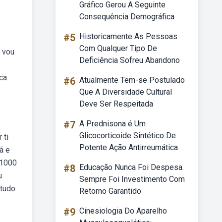
Gráfico Gerou A Seguinte
Consequência Demográfica
#5
Historicamente As Pessoas
Com Qualquer Tipo De
u vou
Deficiência Sofreu Abandono
ca
#6
Atualmente Tem-se Postulado
Que A Diversidade Cultural
Deve Ser Respeitada
#7
A Prednisona é Um
Glicocorticoide Sintético De
 ti
Potente Ação Antirreumática
ã e
 1000
#8
Educação Nunca Foi Despesa.
u
Sempre Foi Investimento Com
 tudo
Retorno Garantido
#9
Cinesiologia Do Aparelho