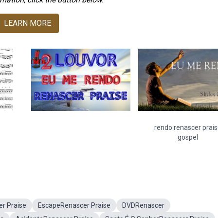
LEARN MORE
rendo renascer prai
gospel
r Praise
EscapeRenascer Praise
DVDRenascer