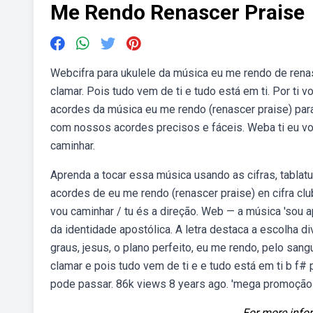
Me Rendo Renascer Praise
Webcifra para ukulele da música eu me rendo de renas
clamar. Pois tudo vem de ti e tudo está em ti. Por ti 
acordes da música eu me rendo (renascer praise) para
com nossos acordes precisos e fáceis. Weba ti eu vou 
caminhar.
Aprenda a tocar essa música usando as cifras, tablat
acordes de eu me rendo (renascer praise) en cifra club 
vou caminhar / tu és a direção. Web — a música 'sou a
da identidade apostólica. A letra destaca a escolha d
graus, jesus, o plano perfeito, eu me rendo, pelo sangu
clamar e pois tudo vem de ti e e tudo está em ti b f# 
pode passar. 86k views 8 years ago. 'mega promoção 
For more infor