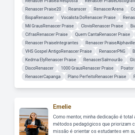
Renascer Praisea Resposta
Renascer PraiseDiscograf
Renascer Praise20
Reanscer
RenascerArena
Co
BispaRenascer
Vocalista DoRenascer Praise
Renasc
Mil GrausRenascer Praise
ClovisRenascer Praise
Bi
CifrasRenascer Praise
Quem CantaRenascer Praise
Renascer PraiseIntegrantes
Renascer PraiseAlphaville
VHS Gospel AntigoRenascer Praise
RenascerPNG
B
Kedma ElyRenascer Praise
RenascerSalmourão
Gl
DiscoRenascer
1000 GrausRenascer Praise
Poator
RenascerCapanga
Plano PerfeitoRenascer Praise
Emelie
Como mentor, minha dedicação é total
métodos pedagógicos que priorizam co
missão é orientar os estudantes em su