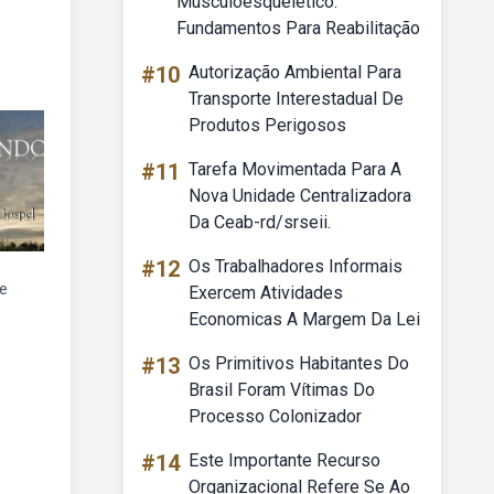
Musculoesquelético:
Fundamentos Para Reabilitação
#10
Autorização Ambiental Para
Transporte Interestadual De
Produtos Perigosos
#11
Tarefa Movimentada Para A
Nova Unidade Centralizadora
Da Ceab-rd/srseii.
#12
Os Trabalhadores Informais
se
Exercem Atividades
Economicas A Margem Da Lei
#13
Os Primitivos Habitantes Do
Brasil Foram Vítimas Do
Processo Colonizador
#14
Este Importante Recurso
Organizacional Refere Se Ao