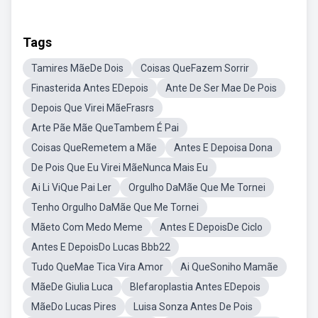
Tags
Tamires MãeDe Dois
Coisas QueFazem Sorrir
Finasterida Antes EDepois
Ante De Ser Mae De Pois
Depois Que Virei MãeFrasrs
Arte Pãe Mãe QueTambem É Pai
Coisas QueRemetem a Mãe
Antes E Depoisa Dona
De Pois Que Eu Virei MãeNunca Mais Eu
Ai Li ViQue Pai Ler
Orgulho DaMãe Que Me Tornei
Tenho Orgulho DaMãe Que Me Tornei
Mãeto Com Medo Meme
Antes E DepoisDe Ciclo
Antes E DepoisDo Lucas Bbb22
Tudo QueMae Tica Vira Amor
Ai QueSoniho Mamãe
MãeDe Giulia Luca
Blefaroplastia Antes EDepois
MãeDo Lucas Pires
Luisa Sonza Antes De Pois