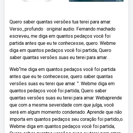
Quero saber quantas versões tua terei para amar.
Verso_profundo · original audio. Fernando machado
escreveu, me diga em quantos pedaços você foi
partida antes que eu te conhecesse, quero. Webme
diga em quantos pedaços você foi partida; Quero
saber quantas versões suas eu terei para amar. .
Web“me diga em quantos pedaços você foi partida
antes que eu te conhecesse, quero saber quantas
versões suas eu terei que amar. ”. Webme diga em
quantos pedaços você foi partida; Quero saber
quantas versões suas eu terei para amar. Webaprende
que com a mesma severidade com que julga, você
será em algum momento condenado. Aprende que não
importa em quantos pedaços seu coração foi partido,o.
Webme diga em quantos pedaços você foi partida;