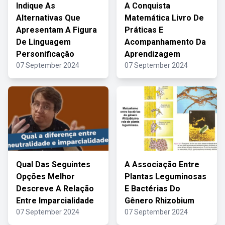
Indique As
A Conquista
Alternativas Que
Matemática Livro De
Apresentam A Figura
Práticas E
De Linguagem
Acompanhamento Da
Personificação
Aprendizagem
07 September 2024
07 September 2024
Qual Das Seguintes
A Associação Entre
Opções Melhor
Plantas Leguminosas
Descreve A Relação
E Bactérias Do
Entre Imparcialidade
Gênero Rhizobium
07 September 2024
07 September 2024