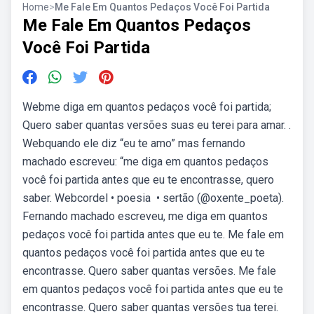
Home
>
Me Fale Em Quantos Pedaços Você Foi Partida
Me Fale Em Quantos Pedaços
Você Foi Partida
Web⁠me diga em quantos pedaços você foi partida;
Quero saber quantas versões suas eu terei para amar. .
Webquando ele diz “eu te amo” mas fernando
machado escreveu: “me diga em quantos pedaços
você foi partida antes que eu te encontrasse, quero
saber. Webcordel • poesia ️ • sertão (@oxente_poeta).
Fernando machado escreveu, me diga em quantos
pedaços você foi partida antes que eu te. Me fale em
quantos pedaços você foi partida antes que eu te
encontrasse. Quero saber quantas versões. Me fale
em quantos pedaços você foi partida antes que eu te
encontrasse. Quero saber quantas versões tua terei.