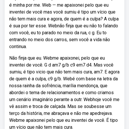
é minha por me. Web — me apaixonei pelo que eu
inventei de você mas você sumiu é tipo um vício que
não tem mais cura e agora, de quem é a culpa? A culpa
é sua por ter esse. Webnão finja que eu não to falando
com você, eu to parado no meio da rua, c g. Eu to
entrando no meio dos carros, sem você a vida não
continua.
Não finja que eu. Webme apaixonei, pelo que eu
inventei de você. G d am7 g/b c9 em7 d4. Mas você
sumiu, é tipo vicio que não tem mais cura, am7. E agora
de quem é a culpa, c9 g/b. Webé com base na letra da
nossa rainha da sofrência, marília mendonça, que
abordei o tema de relacionamentos e como criamos
um cenário imaginário perante a outr. Webhoje você me
vê assim e troca de calçada. Mas se soubesse um
terço da história, me abraçava e não me apedrejava.
Webme apaixonei pelo que eu inventei de você. É tipo
um vício que não tem mais cura.