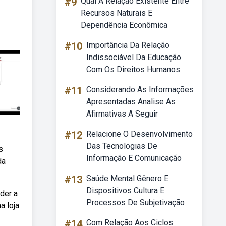
#9
Qual A Relação Existente Entre
Recursos Naturais E
Dependência Econômica
#10
Importância Da Relação
Indissociável Da Educação
Com Os Direitos Humanos
#11
Considerando As Informações
Apresentadas Analise As
Afirmativas A Seguir
#12
Relacione O Desenvolvimento
Das Tecnologias De
s
Informação E Comunicação
da
#13
Saúde Mental Gênero E
Dispositivos Cultura E
der a
Processos De Subjetivação
a loja
#14
Com Relação Aos Ciclos