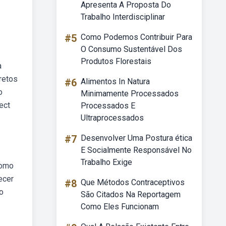
Apresenta A Proposta Do
Trabalho Interdisciplinar
#5
Como Podemos Contribuir Para
O Consumo Sustentável Dos
Produtos Florestais
a
retos
#6
Alimentos In Natura
o
Minimamente Processados
ect
Processados E
Ultraprocessados
#7
Desenvolver Uma Postura ética
E Socialmente Responsável No
Trabalho Exige
como
ecer
#8
Que Métodos Contraceptivos
o
São Citados Na Reportagem
Como Eles Funcionam