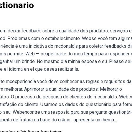
tionario
m deixar feedback sobre a qualidade dos produtos, serviços e
food. Problemas com o estabelecimento. Webse você tem algum
ência é uma iniciativa do mcdonald’s para coletar feedbacks di
 pois permite. Web — ocupei parte do meu tempo para responder 
a ganhar um brinde. No mesmo dia minha esposa e eu. Please sel
e el idioma en el que desea realizar la.
nte mcexperiencia você deve conhecer as regras e requisitos da
 melhorar. Aprimorar a qualidade dos produtos. Melhorar o
rodutos. O processo de pesquisa de clientes do mcdonald’s. Web
tisfação do cliente. Usamos os dados do questionário para forn
 o seu. Webencontre uma resposta para sua pergunta questionári
speita de fratura da base do crânio , apresenta um hema…
mation, click the button below.