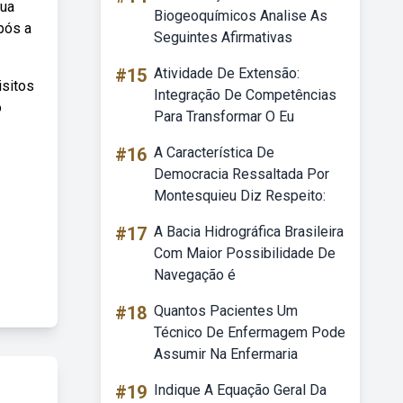
sua
Biogeoquímicos Analise As
pós a
Seguintes Afirmativas
#15
Atividade De Extensão:
isitos
Integração De Competências
o
Para Transformar O Eu
#16
A Característica De
Democracia Ressaltada Por
Montesquieu Diz Respeito:
#17
A Bacia Hidrográfica Brasileira
Com Maior Possibilidade De
Navegação é
#18
Quantos Pacientes Um
Técnico De Enfermagem Pode
Assumir Na Enfermaria
#19
Indique A Equação Geral Da