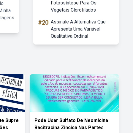
Fotossíntese Para Os
do
Vegetais Clorofilados
Minha
rdagens
#20
Assinale A Alternativa Que
Apresenta Uma Variável
Qualitativa Ordinal
ue Supre
Pode Usar Sulfato De Neomicina
ções
Bacitracina Zincica Nas Partes