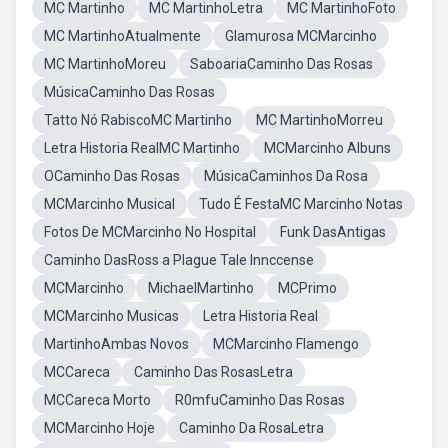
MC Martinho
MC MartinhoLetra
MC MartinhoFoto
MC MartinhoAtualmente
Glamurosa MCMarcinho
MC MartinhoMoreu
SaboariaCaminho Das Rosas
MúsicaCaminho Das Rosas
Tatto Nó RabiscoMC Martinho
MC MartinhoMorreu
Letra Historia RealMC Martinho
MCMarcinho Albuns
OCaminho Das Rosas
MúsicaCaminhos Da Rosa
MCMarcinho Musical
Tudo É FestaMC Marcinho Notas
Fotos De MCMarcinho No Hospital
Funk DasAntigas
Caminho DasRoss a Plague Tale Innccense
MCMarcinho
MichaelMartinho
MCPrimo
MCMarcinho Musicas
Letra Historia Real
MartinhoAmbas Novos
MCMarcinho Flamengo
MCCareca
Caminho Das RosasLetra
MCCareca Morto
R0mfuCaminho Das Rosas
MCMarcinho Hoje
Caminho Da RosaLetra