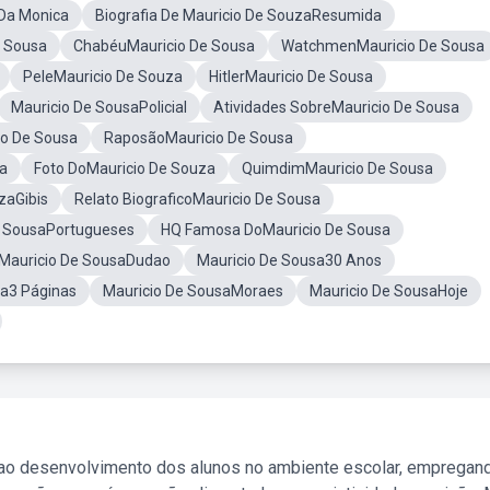
Da Monica
Biografia De Mauricio De SouzaResumida
e Sousa
ChabéuMauricio De Sousa
WatchmenMauricio De Sousa
PeleMauricio De Souza
HitlerMauricio De Sousa
Mauricio De SousaPolicial
Atividades SobreMauricio De Sousa
io De Sousa
RaposãoMauricio De Sousa
sa
Foto DoMauricio De Souza
QuimdimMauricio De Sousa
zaGibis
Relato BiograficoMauricio De Sousa
e SousaPortugueses
HQ Famosa DoMauricio De Sousa
Mauricio De SousaDudao
Mauricio De Sousa30 Anos
ia3 Páginas
Mauricio De SousaMoraes
Mauricio De SousaHoje
 ao desenvolvimento dos alunos no ambiente escolar, empregan