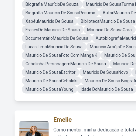
Biografia MaurícioDe Souza
Mauricio De SousaTurma 
Biografia Mauricio De SousaResumo
AutorMauricio D
XabéuMauricio De Sousa
BibliotecaMauricio De Sousa
FrasesDe Mauricio De Sousa
Mauricio De SousaCara
DocumentárioMauricio De Sousa
AutobiografiaMauric
Lucas LimaMauricio De Sousa
Mauricio AraújoDe Sou
Mauricio De SousaFoto Com Manga K
Mauricio De Sou
Cebolinha PersonagemMauricio De Sousa
Mauricio D
Mauricio De SousaEscritor
Mauricio De SousaNovo
Mauricio De SousaCeboloki
Mauricio De Sousa Biograf
Mauricio De SousaYoung
Idade DoMauricio De Sousa
Emelie
Como mentor, minha dedicação é total