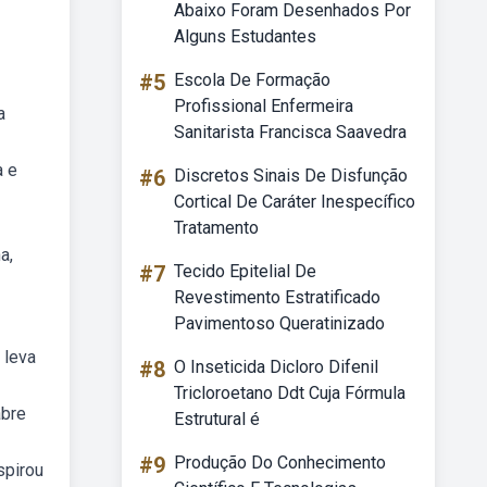
Abaixo Foram Desenhados Por
Alguns Estudantes
#5
Escola De Formação
Profissional Enfermeira
a
Sanitarista Francisca Saavedra
a e
#6
Discretos Sinais De Disfunção
Cortical De Caráter Inespecífico
Tratamento
a,
#7
Tecido Epitelial De
Revestimento Estratificado
Pavimentoso Queratinizado
 leva
#8
O Inseticida Dicloro Difenil
Tricloroetano Ddt Cuja Fórmula
abre
Estrutural é
#9
Produção Do Conhecimento
spirou