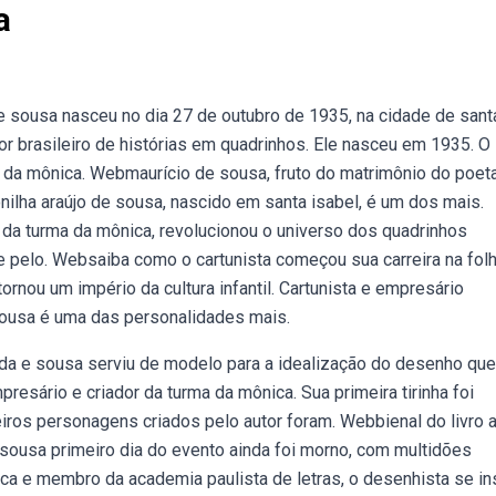
a
e sousa nasceu no dia 27 de outubro de 1935, na cidade de sant
r brasileiro de histórias em quadrinhos. Ele nasceu em 1935. O
a da mônica. Webmaurício de sousa, fruto do matrimônio do poet
nilha araújo de sousa, nascido em santa isabel, é um dos mais.
 da turma da mônica, revolucionou o universo dos quadrinhos
e e pelo. Websaiba como o cartunista começou sua carreira na folh
tornou um império da cultura infantil. Cartunista e empresário
 sousa é uma das personalidades mais.
ada e sousa serviu de modelo para a idealização do desenho que
resário e criador da turma da mônica. Sua primeira tirinha foi
eiros personagens criados pelo autor foram. Webbienal do livro 
e sousa primeiro dia do evento ainda foi morno, com multidões
ca e membro da academia paulista de letras, o desenhista se in