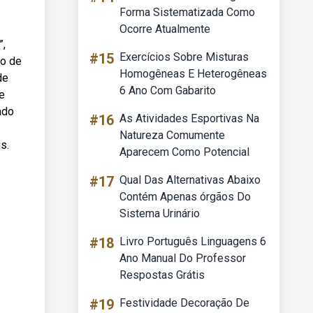
Forma Sistematizada Como
Ocorre Atualmente
”,
#15
Exercícios Sobre Misturas
io de
Homogêneas E Heterogêneas
de
6 Ano Com Gabarito
e
ado
#16
As Atividades Esportivas Na
Natureza Comumente
s.
Aparecem Como Potencial
#17
Qual Das Alternativas Abaixo
Contém Apenas órgãos Do
Sistema Urinário
#18
Livro Português Linguagens 6
Ano Manual Do Professor
Respostas Grátis
#19
Festividade Decoração De