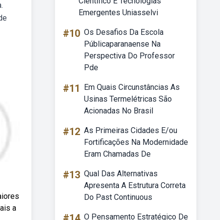
Científico E Tecnologias
.
Emergentes Uniasselvi
de
#10
Os Desafios Da Escola
Públicaparanaense Na
Perspectiva Do Professor
Pde
#11
Em Quais Circunstâncias As
Usinas Termelétricas São
Acionadas No Brasil
#12
As Primeiras Cidades E/ou
Fortificações Na Modernidade
Eram Chamadas De
#13
Qual Das Alternativas
Apresenta A Estrutura Correta
aiores
Do Past Continuous
ais a
#14
O Pensamento Estratégico De