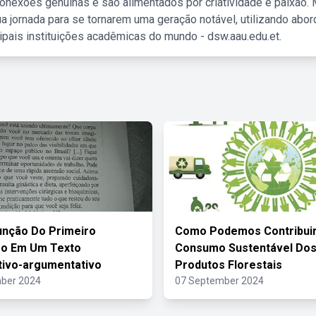
nexões genuínas e são alimentados por criatividade e paixão. 
a jornada para se tornarem uma geração notável, utilizando abo
ipais instituições acadêmicas do mundo - dsw.aau.edu.et.
unção Do Primeiro
Como Podemos Contribuir
fo Em Um Texto
Consumo Sustentável Do
tivo-argumentativo
Produtos Florestais
ber 2024
07 September 2024