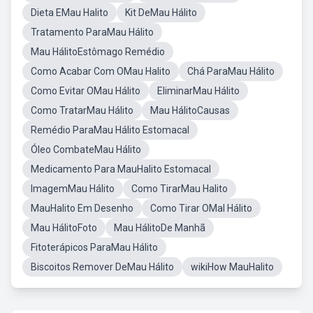
Dieta EMau Halito
Kit DeMau Hálito
Tratamento ParaMau Hálito
Mau HálitoEstômago Remédio
Como Acabar Com OMau Halito
Chá ParaMau Hálito
Como Evitar OMau Hálito
EliminarMau Hálito
Como TratarMau Hálito
Mau HálitoCausas
Remédio ParaMau Hálito Estomacal
Óleo CombateMau Hálito
Medicamento Para MauHalito Estomacal
ImagemMau Hálito
Como TirarMau Halito
MauHalito Em Desenho
Como Tirar OMal Hálito
Mau HálitoFoto
Mau HálitoDe Manhã
Fitoterápicos ParaMau Hálito
Biscoitos Remover DeMau Hálito
wikiHow MauHalito