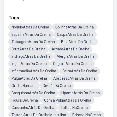
Tags
NoduloAtras Da Orelha
BolinhaAtras Da Orelha
EspinhaAtrás Da Orelha
CaspaAtras Da Orelha
TatuagemAtras Da Orelha
BolaAtrás Da Orelha
CruzAtrás Da Orelha
ArrudaAtrás Da Orelha
InchaçoAtrás Da Orelha
AlergiaAtrás Da Orelha
InguaAtras Da Orelha
CoçeiraAtras Da Orelha
InflamaçãoAtrás Da Orelha
CeiraAtrás Da Orelha
PulgaAtras Da Orelha
AbscessoAtrás Da Orelha
OrelhaHumana
DivisãoDa Orelha
CasquinhaAtrás Da Orelha
LipomaAtrás Da Orelha
Figura DeOrelha
Com a PulgaAtrás Da Orelha
CarocinhoAtrás Da Orelha
Tattoo NaOrelha
Tattoo Atras Da OrelhaMasculina
Brincos NaOrelha