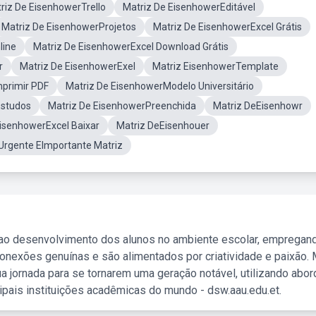
riz De EisenhowerTrello
Matriz De EisenhowerEditável
Matriz De EisenhowerProjetos
Matriz De EisenhowerExcel Grátis
line
Matriz De EisenhowerExcel Download Grátis
r
Matriz De EisenhowerExel
Matriz EisenhowerTemplate
mprimir PDF
Matriz De EisenhowerModelo Universitário
Estudos
Matriz De EisenhowerPreenchida
Matriz DeEisenhowr
EisenhowerExcel Baixar
Matriz DeEisenhouer
Urgente EImportante Matriz
 ao desenvolvimento dos alunos no ambiente escolar, empregan
nexões genuínas e são alimentados por criatividade e paixão. 
a jornada para se tornarem uma geração notável, utilizando abo
ipais instituições acadêmicas do mundo - dsw.aau.edu.et.