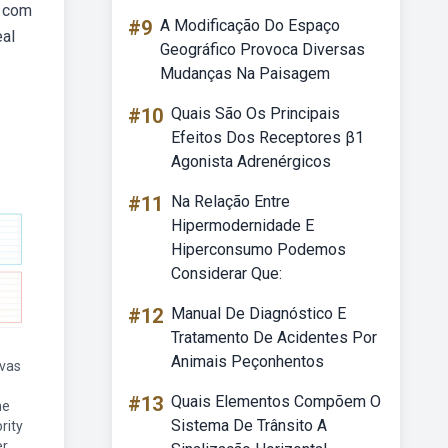
s com
#9
A Modificação Do Espaço
eal
Geográfico Provoca Diversas
Mudanças Na Paisagem
#10
Quais São Os Principais
Efeitos Dos Receptores β1
Agonista Adrenérgicos
#11
Na Relação Entre
Hipermodernidade E
Hiperconsumo Podemos
Considerar Que:
#12
Manual De Diagnóstico E
Tratamento De Acidentes Por
Animais Peçonhentos
nvas
#13
Quais Elementos Compõem O
me
Sistema De Trânsito A
rity
er