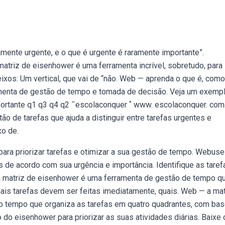
amente urgente, e o que é urgente é raramente importante”.
matriz de eisenhower é uma ferramenta incrível, sobretudo, para
eixos: Um vertical, que vai de “não. Web — aprenda o que é, como
amenta de gestão de tempo e tomada de decisão. Veja um exemp
ortante q1 q3 q4 q2 ˜escolaconquer ˚ www. escolaconquer. com. 
 de tarefas que ajuda a distinguir entre tarefas urgentes e
xo de.
ra priorizar tarefas e otimizar a sua gestão de tempo. Webuse
as de acordo com sua urgência e importância. Identifique as taref
 matriz de eisenhower é uma ferramenta de gestão de tempo q
quais tarefas devem ser feitas imediatamente, quais. Web — a mat
o tempo que organiza as tarefas em quatro quadrantes, com ba
o do eisenhower para priorizar as suas atividades diárias. Baixe 