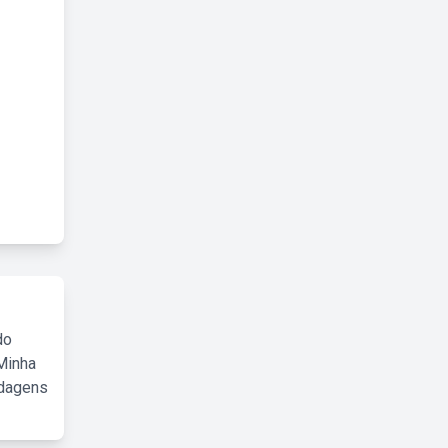
do
Minha
rdagens