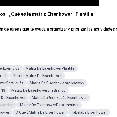
s | ¿Qué es la matriz Eisenhower | Plantilla
 de tareas que te ayuda a organizar y priorizar las actividades
werExemplos
Matriz De EisenhowerPlantilla
xcel
PlanilhaMatriz De Eisenhower
owerPortuguês
Matriz De EisenhowerAplicativos
PNG
Matriz De EisenhowerEm Branco
s De Eisenhower
Matriz DePriorização Eisenhower
reencher
Matriz De EisenhowerPara Imprimir
nhower
O Que ÉMatriz De Eisenhower
TabelaDe Eisenhower