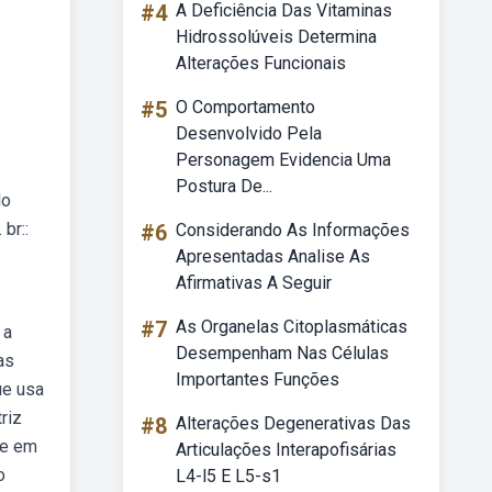
#4
A Deficiência Das Vitaminas
Hidrossolúveis Determina
Alterações Funcionais
#5
O Comportamento
Desenvolvido Pela
Personagem Evidencia Uma
Postura De...
lo
br::
#6
Considerando As Informações
Apresentadas Analise As
Afirmativas A Seguir
#7
As Organelas Citoplasmáticas
 a
Desempenham Nas Células
as
Importantes Funções
ue usa
riz
#8
Alterações Degenerativas Das
se em
Articulações Interapofisárias
o
L4-l5 E L5-s1