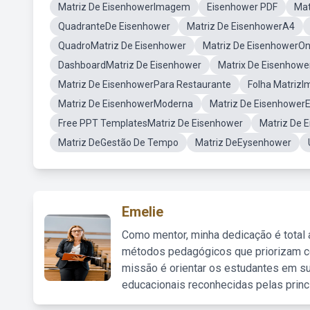
Matriz De EisenhowerImagem
Eisenhower PDF
Mat
QuadranteDe Eisenhower
Matriz De EisenhowerA4
QuadroMatriz De Eisenhower
Matriz De EisenhowerOn
DashboardMatriz De Eisenhower
Matrix De Eisenhowe
Matriz De EisenhowerPara Restaurante
Folha MatrizI
Matriz De EisenhowerModerna
Matriz De Eisenhower
Free PPT TemplatesMatriz De Eisenhower
Matriz De 
Matriz DeGestão De Tempo
Matriz DeEysenhower
Emelie
Como mentor, minha dedicação é total
métodos pedagógicos que priorizam co
missão é orientar os estudantes em su
educacionais reconhecidas pelas princ