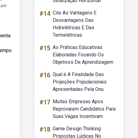
Sinalização Horizontal
 use
#14
Cite As Vantagens E
Desvantagens Das
Hidrelétricas E Das
Termelétricas
menta
#15
As Práticas Educativas
 tempo
Elaboradas Focando Os
Objetivos De Aprendizagem
#16
Qual é A Finalidade Das
Projeções Populacionais
Apresentadas Pela Onu
#17
Muitas Empresas Apos
Reprovarem Candidatos Para
Suas Vagas Incentivam
#18
Game Design Thinking
Propostas Lúdicas No