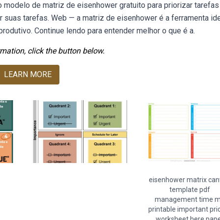
 modelo de matriz de eisenhower gratuito para priorizar tarefa
r suas tarefas. Web — a matriz de eisenhower é a ferramenta id
odutivo. Continue lendo para entender melhor o que é a.
mation, click the button below.
LEARN MORE
eisenhower matrix ca
template pdf
management time 
printable important prio
worksheet here pap