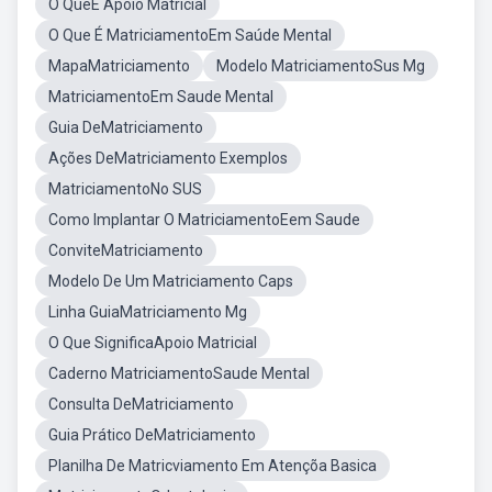
O QueÉ Apoio Matricial
O Que É MatriciamentoEm Saúde Mental
MapaMatriciamento
Modelo MatriciamentoSus Mg
MatriciamentoEm Saude Mental
Guia DeMatriciamento
Ações DeMatriciamento Exemplos
MatriciamentoNo SUS
Como Implantar O MatriciamentoEem Saude
ConviteMatriciamento
Modelo De Um Matriciamento Caps
Linha GuiaMatriciamento Mg
O Que SignificaApoio Matricial
Caderno MatriciamentoSaude Mental
Consulta DeMatriciamento
Guia Prático DeMatriciamento
Planilha De Matricviamento Em Atençõa Basica