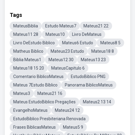
Tags
MateusBiblia
Estudo Mateus7
Mateus21 22
Mateus11 28
Mateus10
Livro DeMateus
Livro DeEstudo Biblico
Mateus6 Estudo
Mateus8 5
Matheus Biblico
Mateus23 Estudo
Mateus18 8
Biblia Mateus1
Mateus12 30
Mateus13 23
Mateus18 15 20
MateusCapitulo 6
Comentario BiblicoMateus
EstudoBiblico PNG
Mateus 7Estudo Bíblico
Panorama BiblicoMateus
Mateus3
Mateus21 16
Mateus EstudoBiblico Pregações
Mateus2 13 14
EvangelhoMateus
Mateus24 12
EstudoBiblico Presbiteriana Renovada
Frases BiblicasMateus
Mateus5 9