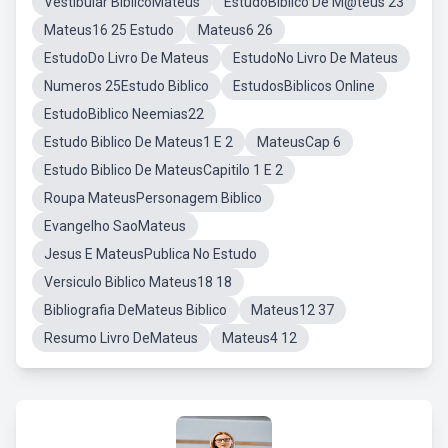
Vestibular BiblicoMateus
EstudoBiblico De M@teus 23
Mateus16 25 Estudo
Mateus6 26
EstudoDo Livro De Mateus
EstudoNo Livro De Mateus
Numeros 25Estudo Biblico
EstudosBiblicos Online
EstudoBiblico Neemias22
Estudo Biblico De Mateus1 E 2
MateusCap 6
Estudo Biblico De MateusCapitilo 1 E 2
Roupa MateusPersonagem Biblico
Evangelho SaoMateus
Jesus E MateusPublica No Estudo
Versiculo Biblico Mateus18 18
Bibliografia DeMateus Biblico
Mateus12 37
Resumo Livro DeMateus
Mateus4 12