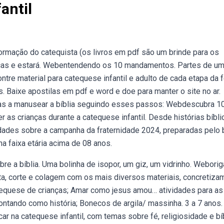
antil
ormação do catequista (os livros em pdf são um brinde para os
nças e estará. Webentendendo os 10 mandamentos. Partes de u
tre material para catequese infantil e adulto de cada etapa da f
 Baixe apostilas em pdf e word e doe para manter o site no ar.
anças a manusear a bíblia seguindo esses passos: Webdescubra 1
r as crianças durante a catequese infantil. Desde histórias bíbli
idades sobre a campanha da fraternidade 2024, preparadas pelo 
 faixa etária acima de 08 anos.
re a bíblia. Uma bolinha de isopor, um giz, um vidrinho. Weborig
ata, corte e colagem com os mais diversos materiais, concretiza
atequese de crianças; Amar como jesus amou… atividades para as
ntando como história; Bonecos de argila/ massinha. 3 a 7 anos.
ar na catequese infantil, com temas sobre fé, religiosidade e bíb