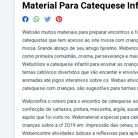
Material Para Catequese Inf
Websão muitos materiais para preparar encontros e f
catequistas que tem acesso ao site missa com cria
missa. Grande abraço de seu amigo tijolinho. Webencon
como primeira comunhão, crisma, perseverança e mais.
Webutilize a catequese infantil para ensinar as cri
temas católicos divertidos que vão encantar e envolve
animadas até jogos interativos sobre os. Webas ativ
catequese com crianças, são sugestões para turmas na
Webconfira o roteiro para o encontro de catequese sob
confecção de cartazes, pintura, massinha, argila, suc
aquilo que foi visto no. Webmaterial especial para c
crianças sobre a cf 2019 em. Impressão das cenas, co
Webencontre atividades lúdicas e reflexivas para aplic