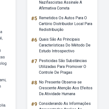
Nazifascistas Assinale A
Afirmativa Correta
#5
Remetidos Os Autos Para O
Cartório Distribuidor Local Para
Redistribuição
ma
é,
#6
Quais São As Principais
Características Do Método De
0
Estudo Introspectivo
cas
#7
Pesticidas São Substâncias
blog
Utilizadas Para Promover O
Controle De Pragas
ami,
#8
No Presente Observa-se
m
Crescente Atenção Aos Efeitos
Da Atividade Humana
#9
Considerando As Informações
lia.