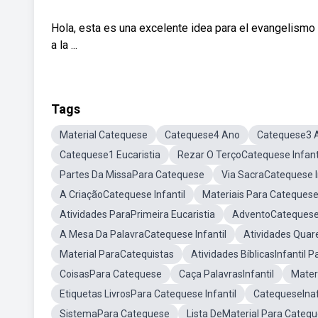
Hola, esta es una excelente idea para el evangelismo 
a la ...
Tags
Material Catequese
Catequese4 Ano
Catequese3 
Catequese1 Eucaristia
Rezar O TerçoCatequese Infant
Partes Da MissaPara Catequese
Via SacraCatequese I
A CriaçãoCatequese Infantil
Materiais Para Cateques
Atividades ParaPrimeira Eucaristia
AdventoCatequese 
A Mesa Da PalavraCatequese Infantil
Atividades Quar
Material ParaCatequistas
Atividades BíblicasInfantil P
CoisasPara Catequese
Caça PalavrasInfantil
Materi
Etiquetas LivrosPara Catequese Infantil
CatequeseInaf
SistemaPara Catequese
Lista DeMaterial Para Cateque