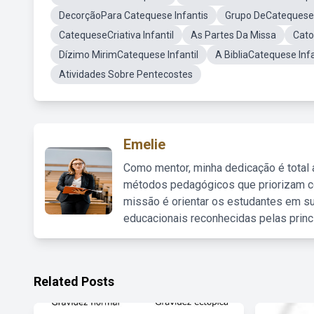
DecorçãoPara Catequese Infantis
Grupo DeCatequese 
CatequeseCriativa Infantil
As Partes Da Missa
Cato
Dízimo MirimCatequese Infantil
A BibliaCatequese Infa
Atividades Sobre Pentecostes
Emelie
Como mentor, minha dedicação é total
métodos pedagógicos que priorizam co
missão é orientar os estudantes em su
educacionais reconhecidas pelas princ
Related Posts