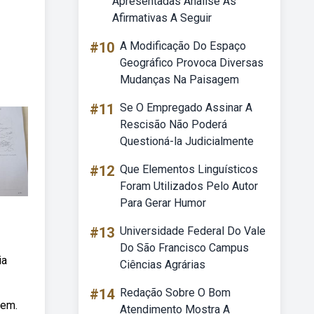
Apresentadas Analise As
Afirmativas A Seguir
#10
A Modificação Do Espaço
Geográfico Provoca Diversas
Mudanças Na Paisagem
#11
Se O Empregado Assinar A
Rescisão Não Poderá
Questioná-la Judicialmente
#12
Que Elementos Linguísticos
Foram Utilizados Pelo Autor
Para Gerar Humor
#13
Universidade Federal Do Vale
Do São Francisco Campus
ia
Ciências Agrárias
#14
Redação Sobre O Bom
vem.
Atendimento Mostra A