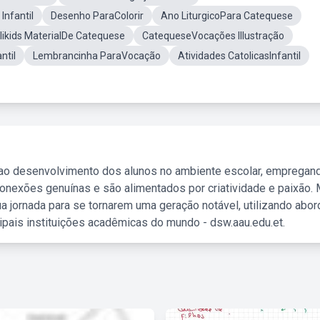
Infantil
Desenho ParaColorir
Ano LiturgicoPara Catequese
likids MaterialDe Catequese
CatequeseVocações Illustração
ntil
Lembrancinha ParaVocação
Atividades CatolicasInfantil
 ao desenvolvimento dos alunos no ambiente escolar, empregan
nexões genuínas e são alimentados por criatividade e paixão. 
a jornada para se tornarem uma geração notável, utilizando abo
ipais instituições acadêmicas do mundo - dsw.aau.edu.et.