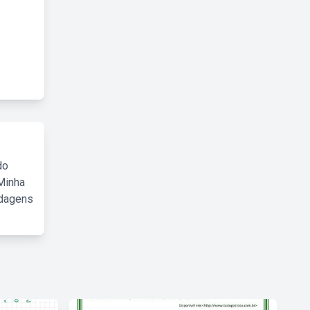
do
Minha
rdagens