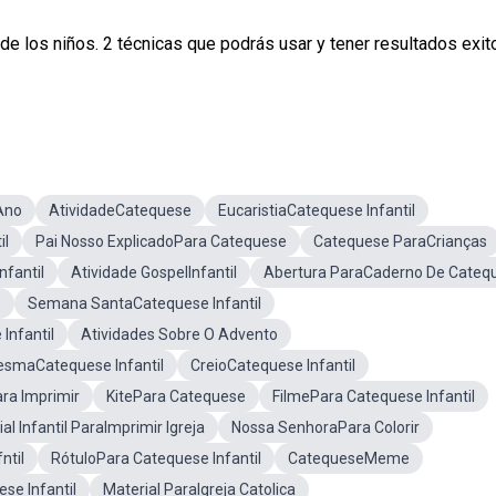
de los niños. 2 técnicas que podrás usar y tener resultados exi
Ano
AtividadeCatequese
EucaristiaCatequese Infantil
il
Pai Nosso ExplicadoPara Catequese
Catequese ParaCrianças
nfantil
Atividade GospelInfantil
Abertura ParaCaderno De Cateq
e
Semana SantaCatequese Infantil
Infantil
Atividades Sobre O Advento
esmaCatequese Infantil
CreioCatequese Infantil
ara Imprimir
KitePara Catequese
FilmePara Catequese Infantil
al Infantil ParaImprimir Igreja
Nossa SenhoraPara Colorir
ntil
RótuloPara Catequese Infantil
CatequeseMeme
se Infantil
Material ParaIgreja Catolica