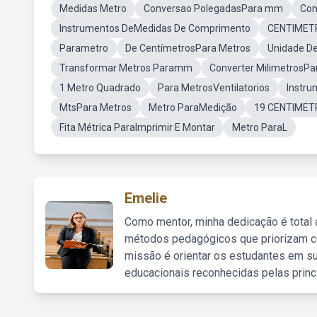
Medidas Metro
Conversao PolegadasPara mm
Con
Instrumentos DeMedidas De Comprimento
CENTIMET
Parametro
De CentímetrosPara Metros
Unidade 
Transformar Metros Paramm
Converter Milimetros
1 Metro Quadrado
Para MetrosVentilatorios
Instru
MtsPara Metros
Metro ParaMedição
19 CENTIMET
Fita Métrica ParaImprimir E Montar
Metro ParaL
Emelie
Como mentor, minha dedicação é total
métodos pedagógicos que priorizam co
missão é orientar os estudantes em su
educacionais reconhecidas pelas princ