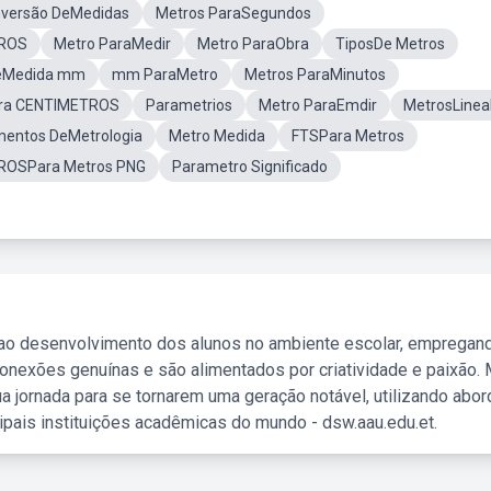
versão DeMedidas
Metros ParaSegundos
ROS
Metro ParaMedir
Metro ParaObra
TiposDe Metros
DeMedida mm
mm ParaMetro
Metros ParaMinutos
Para CENTIMETROS
Parametrios
Metro ParaEmdir
MetrosLinea
mentos DeMetrologia
Metro Medida
FTSPara Metros
ROSPara Metros PNG
Parametro Significado
 ao desenvolvimento dos alunos no ambiente escolar, empregan
nexões genuínas e são alimentados por criatividade e paixão. 
a jornada para se tornarem uma geração notável, utilizando abo
ipais instituições acadêmicas do mundo - dsw.aau.edu.et.