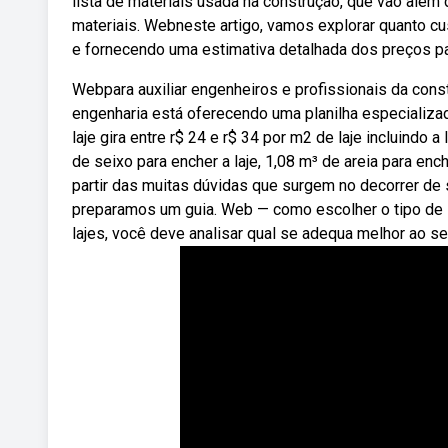
lista de materiais usada na construção, que vão além 
materiais. Webneste artigo, vamos explorar quanto cu
e fornecendo uma estimativa detalhada dos preços pa
Webpara auxiliar engenheiros e profissionais da const
engenharia está oferecendo uma planilha especializad
laje gira entre r$ 24 e r$ 34 por m2 de laje incluindo 
de seixo para encher a laje, 1,08 m³ de areia para enc
partir das muitas dúvidas que surgem no decorrer de
preparamos um guia. Web — como escolher o tipo de la
lajes, você deve analisar qual se adequa melhor ao seu