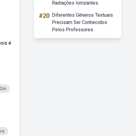
Radiações Ionizantes.
#20
Diferentes Gêneros Textuais
Precisam Ser Conhecidos
Pelos Professores
pois é
aCm
ro