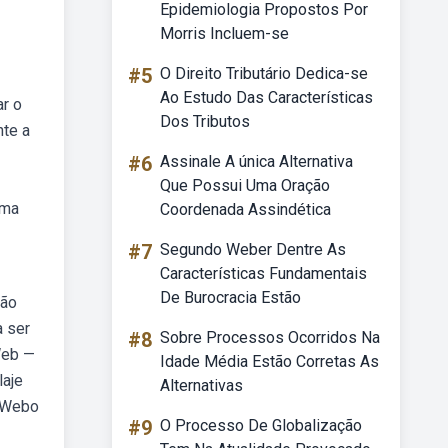
Epidemiologia Propostos Por
Morris Incluem-se
#5
O Direito Tributário Dedica-se
Ao Estudo Das Características
ar o
Dos Tributos
nte a
#6
Assinale A única Alternativa
Que Possui Uma Oração
uma
Coordenada Assindética
#7
Segundo Weber Dentre As
Características Fundamentais
De Burocracia Estão
rão
a ser
#8
Sobre Processos Ocorridos Na
Web —
Idade Média Estão Corretas As
laje
Alternativas
! Webo
#9
O Processo De Globalização