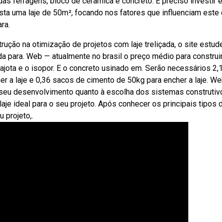
das ferragens, bloco de cerâmica e concreto. É preciso investir 
sta uma laje de 50m², focando nos fatores que influenciam este
ra.
rução na otimização de projetos com laje treliçada, o site estud
a para. Web — atualmente no brasil o preço médio para construi
a lajota e o isopor. E o concreto usinado em. Serão necessários 2,
her a laje e 0,36 sacos de cimento de 50kg para encher a laje. W
 seu desenvolvimento quanto à escolha dos sistemas construtiv
je ideal para o seu projeto. Após conhecer os principais tipos 
 projeto,.