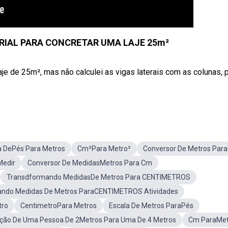
IAL PARA CONCRETAR UMA LAJE 25m²
aje de 25m², mas não calculei as vigas laterais com as colunas, 
 DePés Para Metros
Cm²Para Metro²
Conversor De Metros Par
Medir
Conversor De MedidasMetros Para Cm
Transdformando MedidasDe Metros Para CENTIMETROS
ndo Medidas De Metros ParaCENTIMETROS Atividades
tro
CentimetroPara Metros
Escala De Metros ParaPés
ão De Uma Pessoa De 2Metros Para Uma De 4 Metros
Cm ParaMet