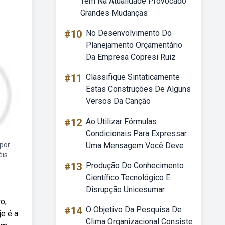
Tem Na Atualidade Provocado
Grandes Mudanças
#10
No Desenvolvimento Do
Planejamento Orçamentário
Da Empresa Copresi Ruiz
#11
Classifique Sintaticamente
Estas Construções De Alguns
Versos Da Canção
#12
Ao Utilizar Fórmulas
Condicionais Para Expressar
opor
Uma Mensagem Você Deve
éis
#13
Produção Do Conhecimento
Científico Tecnológico E
Disrupção Unicesumar
o,
#14
O Objetivo Da Pesquisa De
e é a
Clima Organizacional Consiste