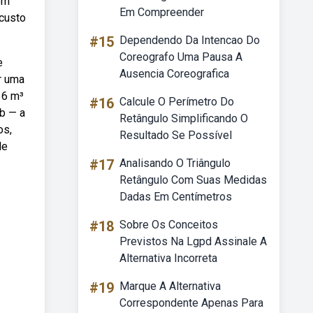
em
Em Compreender
 custo
#15
Dependendo Da Intencao Do
Coreografo Uma Pausa A
e
Ausencia Coreografica
r uma
16 m³
#16
Calcule O Perímetro Do
eb — a
Retângulo Simplificando O
os,
Resultado Se Possível
de
#17
Analisando O Triângulo
Retângulo Com Suas Medidas
Dadas Em Centímetros
#18
Sobre Os Conceitos
Previstos Na Lgpd Assinale A
Alternativa Incorreta
#19
Marque A Alternativa
Correspondente Apenas Para