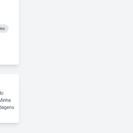
les
do
Minha
rdagens